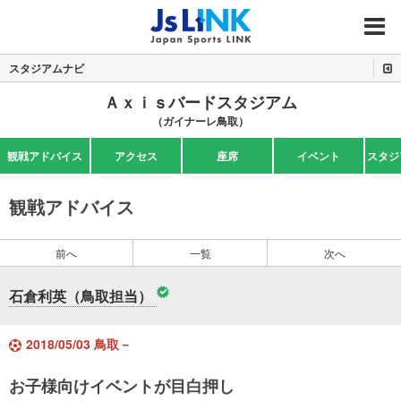
MENU
スタジアムナビ
Ａｘｉｓバードスタジアム
（ガイナーレ鳥取）
観戦アドバイス
アクセス
座席
イベント
スタジ
観戦アドバイス
前へ
一覧
次へ
石倉利英（鳥取担当）
2018/05/03 鳥取－
お子様向けイベントが目白押し