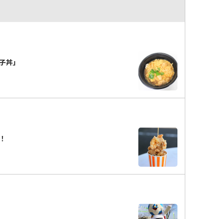
子丼」
！