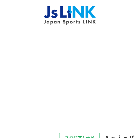
Ａｘｉｓバ
スタジアムナビ