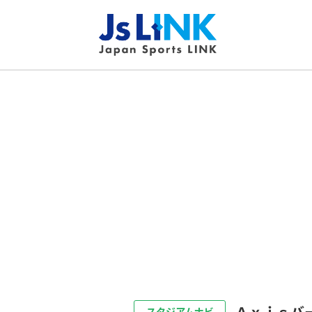
Ａｘｉｓバ
スタジアムナビ