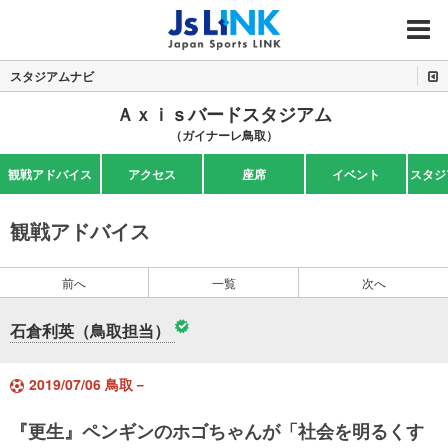
MENU
スタジアムナビ
Ａｘｉｓバードスタジアム
（ガイナーレ鳥取）
観戦アドバイス
アクセス
座席
イベント
スタジ
観戦アドバイス
前へ
一覧
次へ
石倉利英（鳥取担当）
2019/07/06 鳥取－
『更生』ペンギンのホゴちゃんが「社会を明るくす