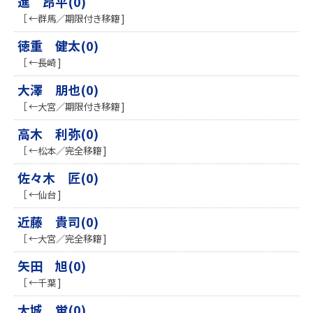
進 昂平(0)
［ ←群馬／期限付き移籍 ]
徳重 健太(0)
［ ←長崎 ]
大澤 朋也(0)
［ ←大宮／期限付き移籍 ]
高木 利弥(0)
［ ←松本／完全移籍 ]
佐々木 匠(0)
［ ←仙台 ]
近藤 貴司(0)
［ ←大宮／完全移籍 ]
矢田 旭(0)
［ ←千葉 ]
大城 蛍(0)