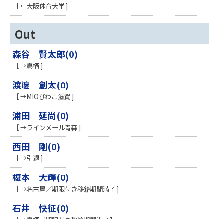
［ ←大阪体育大学 ]
Out
森谷 賢太郎(0)
［ →鳥栖 ]
渡邊 創太(0)
［ →MIOびわこ滋賀 ]
浦田 延尚(0)
［ →ラインメール青森 ]
西田 剛(0)
［ →引退 ]
榎本 大輝(0)
［ →名古屋／期限付き移籍期間満了 ]
石井 快征(0)