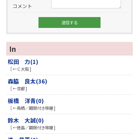
コメント
In
松田 力(1)
［ ←Ｃ大阪 ]
森脇 良太(36)
［ ←京都 ]
板橋 洋青(0)
［ ←鳥栖／期限付き移籍 ]
鈴木 大誠(0)
［ ←徳島／期限付き移籍 ]