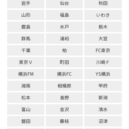
岩手
仙台
秋田
山形
福島
いわき
鹿島
水戸
栃木
群馬
浦和
大宮
千葉
柏
FC東京
東京Ｖ
町田
川崎Ｆ
横浜FM
横浜FC
YS横浜
湘南
相模原
甲府
松本
長野
新潟
富山
金沢
清水
磐田
藤枝
沼津