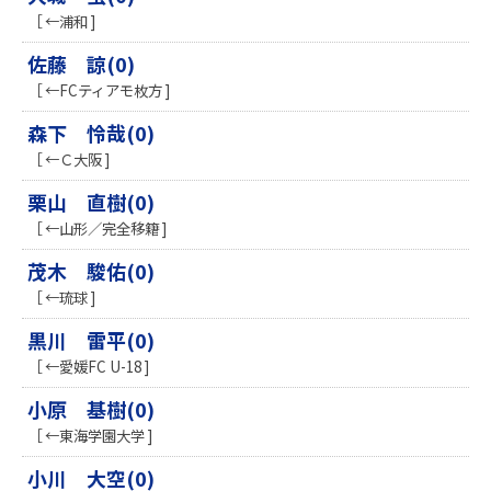
［ ←浦和 ]
佐藤 諒(0)
［ ←FCティアモ枚方 ]
森下 怜哉(0)
［ ←Ｃ大阪 ]
栗山 直樹(0)
［ ←山形／完全移籍 ]
茂木 駿佑(0)
［ ←琉球 ]
黒川 雷平(0)
［ ←愛媛FC U-18 ]
小原 基樹(0)
［ ←東海学園大学 ]
小川 大空(0)