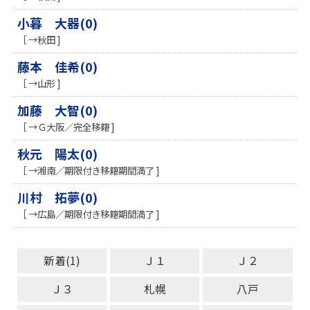
小暮 大器(0)
［ →秋田 ]
藤本 佳希(0)
［ →山形 ]
加藤 大智(0)
［ →Ｇ大阪／完全移籍 ]
秋元 陽太(0)
［ →湘南／期限付き移籍期間満了 ]
川村 拓夢(0)
［ →広島／期限付き移籍期間満了 ]
新着(1)
Ｊ１
Ｊ２
Ｊ３
札幌
八戸