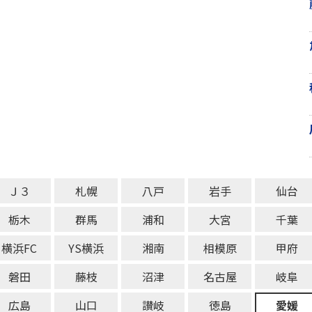
Ｊ３
札幌
八戸
岩手
仙台
栃木
群馬
浦和
大宮
千葉
横浜FC
YS横浜
湘南
相模原
甲府
磐田
藤枝
沼津
名古屋
岐阜
広島
山口
讃岐
徳島
愛媛