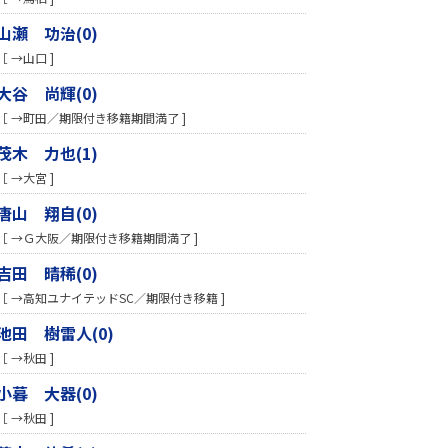
山瀬 功治(0)
［ →山口 ]
大谷 尚輝(0)
［ →町田／期限付き移籍期間満了 ]
茂木 力也(1)
［ →大宮 ]
唐山 翔自(0)
［ →Ｇ大阪／期限付き移籍期間満了 ]
吉田 晴稀(0)
［ →高知ユナイテッドSC／期限付き移籍 ]
池田 樹雷人(0)
［ →秋田 ]
小暮 大器(0)
［ →秋田 ]