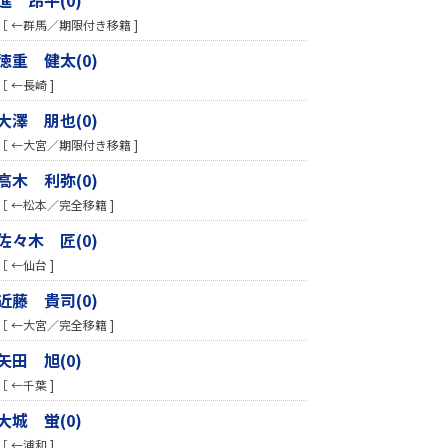
［ ←群馬／期限付き移籍 ]
徳重 健太(0)
［ ←長崎 ]
大澤 朋也(0)
［ ←大宮／期限付き移籍 ]
高木 利弥(0)
［ ←松本／完全移籍 ]
佐々木 匠(0)
［ ←仙台 ]
近藤 貴司(0)
［ ←大宮／完全移籍 ]
矢田 旭(0)
［ ←千葉 ]
大城 蛍(0)
［ ←浦和 ]