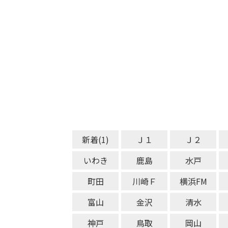
新着(1)
Ｊ１
Ｊ２
いわき
鹿島
水戸
町田
川崎Ｆ
横浜FM
富山
金沢
清水
神戸
鳥取
岡山