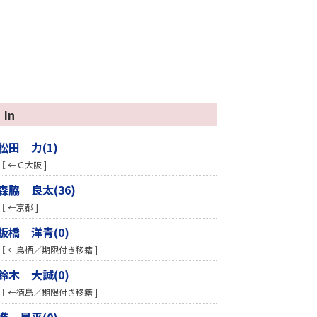
In
松田 力(1)
［ ←Ｃ大阪 ]
森脇 良太(36)
［ ←京都 ]
板橋 洋青(0)
［ ←鳥栖／期限付き移籍 ]
鈴木 大誠(0)
［ ←徳島／期限付き移籍 ]
進 昂平(0)