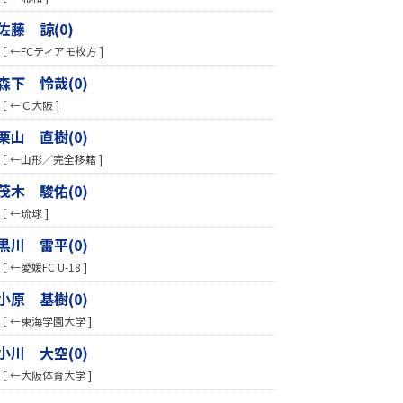
佐藤 諒(0)
［ ←FCティアモ枚方 ]
森下 怜哉(0)
［ ←Ｃ大阪 ]
栗山 直樹(0)
［ ←山形／完全移籍 ]
茂木 駿佑(0)
［ ←琉球 ]
黒川 雷平(0)
［ ←愛媛FC U-18 ]
小原 基樹(0)
［ ←東海学園大学 ]
小川 大空(0)
［ ←大阪体育大学 ]