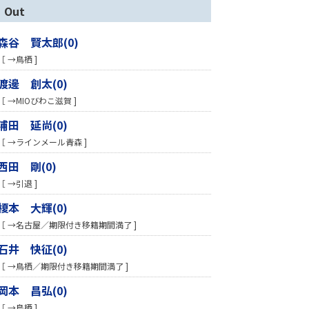
Out
森谷 賢太郎(0)
［ →鳥栖 ]
渡邊 創太(0)
［ →MIOびわこ滋賀 ]
浦田 延尚(0)
［ →ラインメール青森 ]
西田 剛(0)
［ →引退 ]
榎本 大輝(0)
［ →名古屋／期限付き移籍期間満了 ]
石井 快征(0)
［ →鳥栖／期限付き移籍期間満了 ]
岡本 昌弘(0)
［ →鳥栖 ]