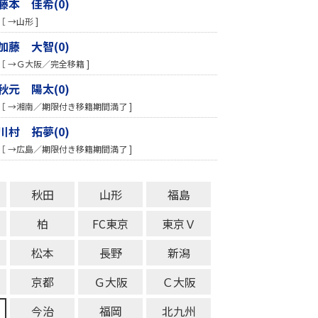
藤本 佳希(0)
［ →山形 ]
加藤 大智(0)
［ →Ｇ大阪／完全移籍 ]
秋元 陽太(0)
［ →湘南／期限付き移籍期間満了 ]
川村 拓夢(0)
［ →広島／期限付き移籍期間満了 ]
秋田
山形
福島
柏
FC東京
東京Ｖ
松本
長野
新潟
京都
Ｇ大阪
Ｃ大阪
今治
福岡
北九州