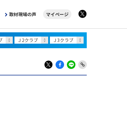
取材現場の声
マイページ
X
Fac
LIN
Link
X
ebo
E
Copy
ok