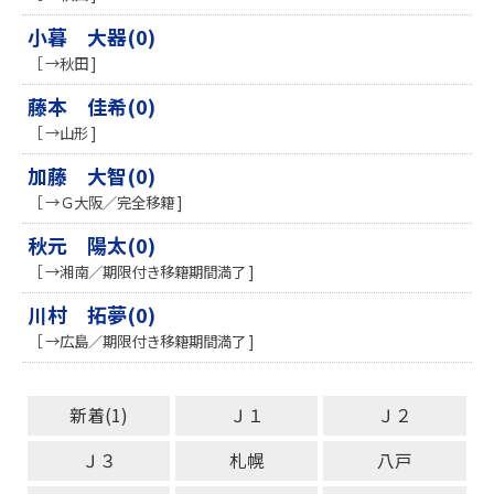
小暮 大器(0)
［ →秋田 ]
藤本 佳希(0)
［ →山形 ]
加藤 大智(0)
［ →Ｇ大阪／完全移籍 ]
秋元 陽太(0)
［ →湘南／期限付き移籍期間満了 ]
川村 拓夢(0)
［ →広島／期限付き移籍期間満了 ]
新着(1)
Ｊ１
Ｊ２
Ｊ３
札幌
八戸