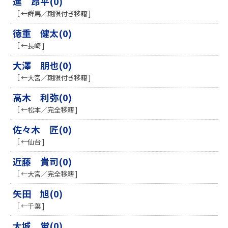
進 昂平(0)
［ ←群馬／期限付き移籍 ]
徳重 健太(0)
［ ←長崎 ]
大澤 朋也(0)
［ ←大宮／期限付き移籍 ]
高木 利弥(0)
［ ←松本／完全移籍 ]
佐々木 匠(0)
［ ←仙台 ]
近藤 貴司(0)
［ ←大宮／完全移籍 ]
矢田 旭(0)
［ ←千葉 ]
大城 蛍(0)