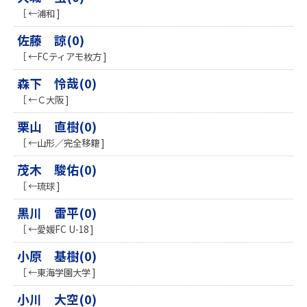
［ ←浦和 ]
佐藤 諒(0)
［ ←FCティアモ枚方 ]
森下 怜哉(0)
［ ←Ｃ大阪 ]
栗山 直樹(0)
［ ←山形／完全移籍 ]
茂木 駿佑(0)
［ ←琉球 ]
黒川 雷平(0)
［ ←愛媛FC U-18 ]
小原 基樹(0)
［ ←東海学園大学 ]
小川 大空(0)