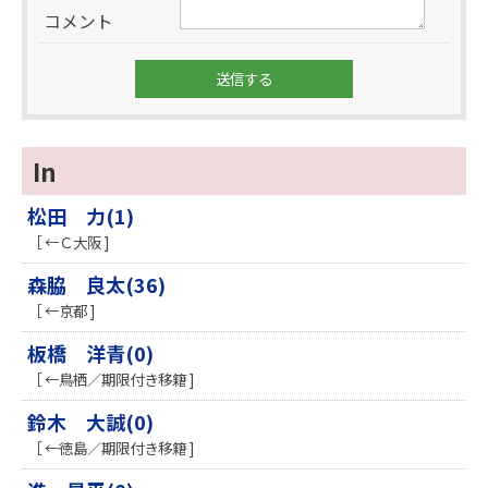
コメント
In
松田 力(1)
［ ←Ｃ大阪 ]
森脇 良太(36)
［ ←京都 ]
板橋 洋青(0)
［ ←鳥栖／期限付き移籍 ]
鈴木 大誠(0)
［ ←徳島／期限付き移籍 ]