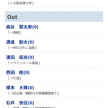
［ ←大阪体育大学 ]
Out
森谷 賢太郎(0)
［ →鳥栖 ]
渡邊 創太(0)
［ →MIOびわこ滋賀 ]
浦田 延尚(0)
［ →ラインメール青森 ]
西田 剛(0)
［ →引退 ]
榎本 大輝(0)
［ →名古屋／期限付き移籍期間満了 ]
石井 快征(0)