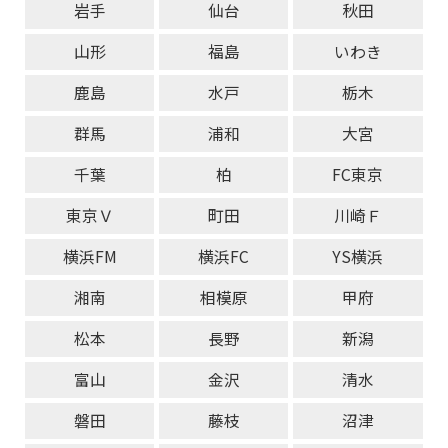
岩手
仙台
秋田
山形
福島
いわき
鹿島
水戸
栃木
群馬
浦和
大宮
千葉
柏
FC東京
東京Ｖ
町田
川崎Ｆ
横浜FM
横浜FC
YS横浜
湘南
相模原
甲府
松本
長野
新潟
富山
金沢
清水
磐田
藤枝
沼津