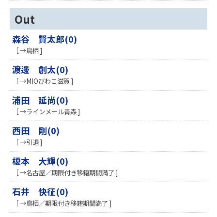
Out
森谷 賢太郎(0)
［ →鳥栖 ]
渡邊 創太(0)
［ →MIOびわこ滋賀 ]
浦田 延尚(0)
［ →ラインメール青森 ]
西田 剛(0)
［ →引退 ]
榎本 大輝(0)
［ →名古屋／期限付き移籍期間満了 ]
石井 快征(0)
［ →鳥栖／期限付き移籍期間満了 ]