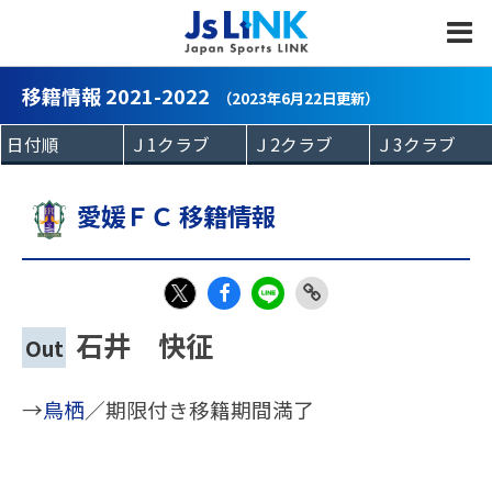
MENU
移籍情報 2021-2022
（2023年6月22日更新）
愛媛ＦＣ 移籍情報
Fac
LIN
Link
X
石井 快征
Out
eb
E
Copy
oo
→
鳥栖
／期限付き移籍期間満了
k