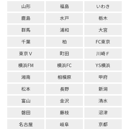
山形
福島
いわき
鹿島
水戸
栃木
群馬
浦和
大宮
千葉
柏
FC東京
東京Ｖ
町田
川崎Ｆ
横浜FM
横浜FC
YS横浜
湘南
相模原
甲府
松本
長野
新潟
富山
金沢
清水
磐田
藤枝
沼津
名古屋
岐阜
京都