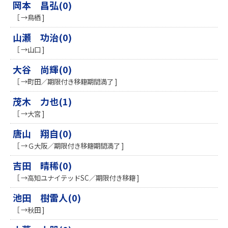
岡本 昌弘(0)
［ →鳥栖 ]
山瀬 功治(0)
［ →山口 ]
大谷 尚輝(0)
［ →町田／期限付き移籍期間満了 ]
茂木 力也(1)
［ →大宮 ]
唐山 翔自(0)
［ →Ｇ大阪／期限付き移籍期間満了 ]
吉田 晴稀(0)
［ →高知ユナイテッドSC／期限付き移籍 ]
池田 樹雷人(0)
［ →秋田 ]