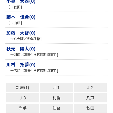
小暮 大器(0)
［ →秋田 ]
藤本 佳希(0)
［ →山形 ]
加藤 大智(0)
［ →Ｇ大阪／完全移籍 ]
秋元 陽太(0)
［ →湘南／期限付き移籍期間満了 ]
川村 拓夢(0)
［ →広島／期限付き移籍期間満了 ]
新着(1)
Ｊ１
Ｊ２
Ｊ３
札幌
八戸
岩手
仙台
秋田