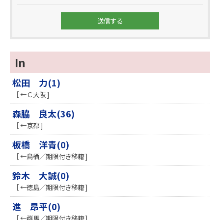
In
松田 力(1)
［ ←Ｃ大阪 ]
森脇 良太(36)
［ ←京都 ]
板橋 洋青(0)
［ ←鳥栖／期限付き移籍 ]
鈴木 大誠(0)
［ ←徳島／期限付き移籍 ]
進 昂平(0)
［ ←群馬／期限付き移籍 ]