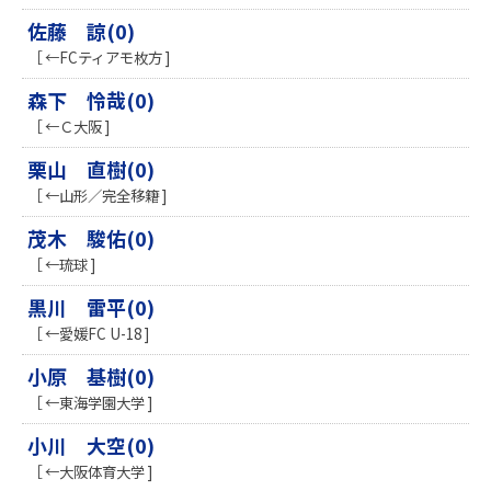
佐藤 諒(0)
［ ←FCティアモ枚方 ]
森下 怜哉(0)
［ ←Ｃ大阪 ]
栗山 直樹(0)
［ ←山形／完全移籍 ]
茂木 駿佑(0)
［ ←琉球 ]
黒川 雷平(0)
［ ←愛媛FC U-18 ]
小原 基樹(0)
［ ←東海学園大学 ]
小川 大空(0)
［ ←大阪体育大学 ]