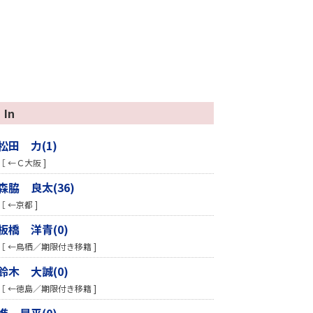
In
松田 力(1)
［ ←Ｃ大阪 ]
森脇 良太(36)
［ ←京都 ]
板橋 洋青(0)
［ ←鳥栖／期限付き移籍 ]
鈴木 大誠(0)
［ ←徳島／期限付き移籍 ]
進 昂平(0)