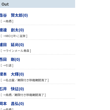
Out
森谷 賢太郎(0)
［ →鳥栖 ]
渡邊 創太(0)
［ →MIOびわこ滋賀 ]
浦田 延尚(0)
［ →ラインメール青森 ]
西田 剛(0)
［ →引退 ]
榎本 大輝(0)
［ →名古屋／期限付き移籍期間満了 ]
石井 快征(0)
［ →鳥栖／期限付き移籍期間満了 ]
岡本 昌弘(0)
［ →鳥栖 ]