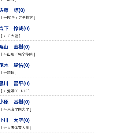
佐藤 諒(0)
［ ←FCティアモ枚方 ]
森下 怜哉(0)
［ ←Ｃ大阪 ]
栗山 直樹(0)
［ ←山形／完全移籍 ]
茂木 駿佑(0)
［ ←琉球 ]
黒川 雷平(0)
［ ←愛媛FC U-18 ]
小原 基樹(0)
［ ←東海学園大学 ]
小川 大空(0)
［ ←大阪体育大学 ]