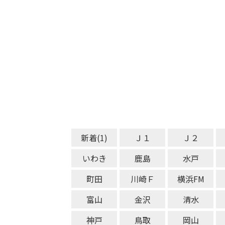
新着(1)
Ｊ１
Ｊ２
いわき
鹿島
水戸
町田
川崎Ｆ
横浜FM
富山
金沢
清水
神戸
鳥取
岡山