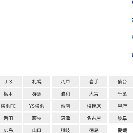
Ｊ３
札幌
八戸
岩手
仙台
栃木
群馬
浦和
大宮
千葉
横浜FC
YS横浜
湘南
相模原
甲府
磐田
藤枝
沼津
名古屋
岐阜
広島
山口
讃岐
徳島
愛媛