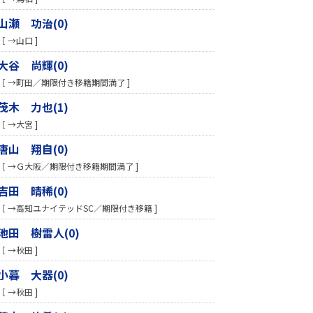
山瀬 功治(0)
［ →山口 ]
大谷 尚輝(0)
［ →町田／期限付き移籍期間満了 ]
茂木 力也(1)
［ →大宮 ]
唐山 翔自(0)
［ →Ｇ大阪／期限付き移籍期間満了 ]
吉田 晴稀(0)
［ →高知ユナイテッドSC／期限付き移籍 ]
池田 樹雷人(0)
［ →秋田 ]
小暮 大器(0)
［ →秋田 ]