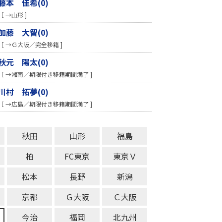
藤本 佳希(0)
［ →山形 ]
加藤 大智(0)
［ →Ｇ大阪／完全移籍 ]
秋元 陽太(0)
［ →湘南／期限付き移籍期間満了 ]
川村 拓夢(0)
［ →広島／期限付き移籍期間満了 ]
秋田
山形
福島
柏
FC東京
東京Ｖ
松本
長野
新潟
京都
Ｇ大阪
Ｃ大阪
今治
福岡
北九州