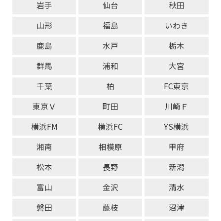
岩手
仙台
秋田
山形
福島
いわき
鹿島
水戸
栃木
群馬
浦和
大宮
千葉
柏
FC東京
東京Ｖ
町田
川崎Ｆ
横浜FM
横浜FC
YS横浜
湘南
相模原
甲府
松本
長野
新潟
富山
金沢
清水
磐田
藤枝
沼津