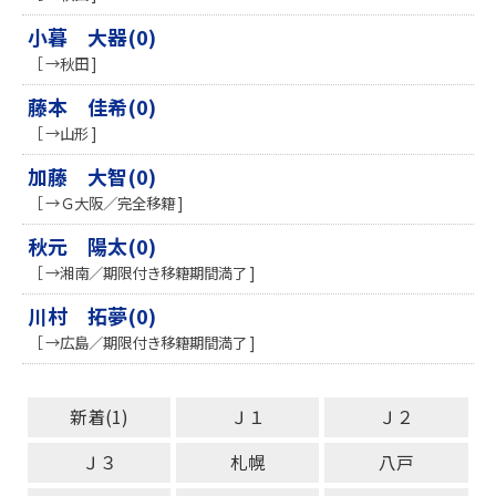
小暮 大器(0)
［ →秋田 ]
藤本 佳希(0)
［ →山形 ]
加藤 大智(0)
［ →Ｇ大阪／完全移籍 ]
秋元 陽太(0)
［ →湘南／期限付き移籍期間満了 ]
川村 拓夢(0)
［ →広島／期限付き移籍期間満了 ]
新着(1)
Ｊ１
Ｊ２
Ｊ３
札幌
八戸