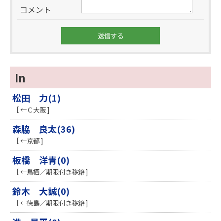
コメント
In
松田 力(1)
［ ←Ｃ大阪 ]
森脇 良太(36)
［ ←京都 ]
板橋 洋青(0)
［ ←鳥栖／期限付き移籍 ]
鈴木 大誠(0)
［ ←徳島／期限付き移籍 ]