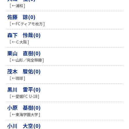
［ ←浦和 ]
佐藤 諒(0)
［ ←FCティアモ枚方 ]
森下 怜哉(0)
［ ←Ｃ大阪 ]
栗山 直樹(0)
［ ←山形／完全移籍 ]
茂木 駿佑(0)
［ ←琉球 ]
黒川 雷平(0)
［ ←愛媛FC U-18 ]
小原 基樹(0)
［ ←東海学園大学 ]
小川 大空(0)