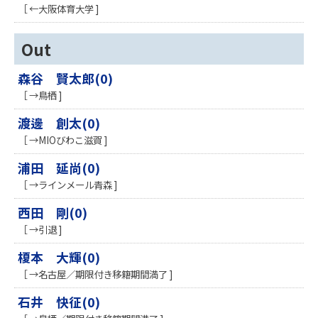
［ ←大阪体育大学 ]
Out
森谷 賢太郎(0)
［ →鳥栖 ]
渡邊 創太(0)
［ →MIOびわこ滋賀 ]
浦田 延尚(0)
［ →ラインメール青森 ]
西田 剛(0)
［ →引退 ]
榎本 大輝(0)
［ →名古屋／期限付き移籍期間満了 ]
石井 快征(0)