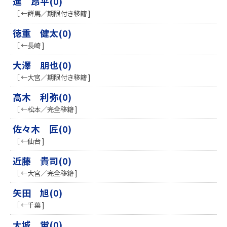
進 昂平(0)
［ ←群馬／期限付き移籍 ]
徳重 健太(0)
［ ←長崎 ]
大澤 朋也(0)
［ ←大宮／期限付き移籍 ]
高木 利弥(0)
［ ←松本／完全移籍 ]
佐々木 匠(0)
［ ←仙台 ]
近藤 貴司(0)
［ ←大宮／完全移籍 ]
矢田 旭(0)
［ ←千葉 ]
大城 蛍(0)