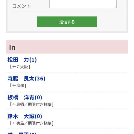
コメント
In
松田 力(1)
［ ←Ｃ大阪 ]
森脇 良太(36)
［ ←京都 ]
板橋 洋青(0)
［ ←鳥栖／期限付き移籍 ]
鈴木 大誠(0)
［ ←徳島／期限付き移籍 ]