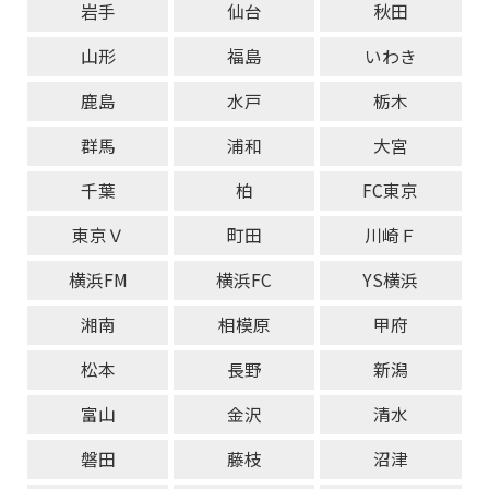
岩手
仙台
秋田
山形
福島
いわき
鹿島
水戸
栃木
群馬
浦和
大宮
千葉
柏
FC東京
東京Ｖ
町田
川崎Ｆ
横浜FM
横浜FC
YS横浜
湘南
相模原
甲府
松本
長野
新潟
富山
金沢
清水
磐田
藤枝
沼津