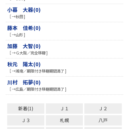
小暮 大器(0)
［ →秋田 ]
藤本 佳希(0)
［ →山形 ]
加藤 大智(0)
［ →Ｇ大阪／完全移籍 ]
秋元 陽太(0)
［ →湘南／期限付き移籍期間満了 ]
川村 拓夢(0)
［ →広島／期限付き移籍期間満了 ]
新着(1)
Ｊ１
Ｊ２
Ｊ３
札幌
八戸