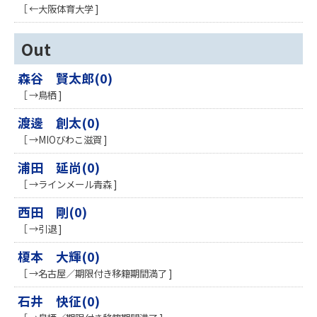
［ ←大阪体育大学 ]
Out
森谷 賢太郎(0)
［ →鳥栖 ]
渡邊 創太(0)
［ →MIOびわこ滋賀 ]
浦田 延尚(0)
［ →ラインメール青森 ]
西田 剛(0)
［ →引退 ]
榎本 大輝(0)
［ →名古屋／期限付き移籍期間満了 ]
石井 快征(0)