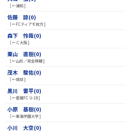
［ ←浦和 ]
佐藤 諒(0)
［ ←FCティアモ枚方 ]
森下 怜哉(0)
［ ←Ｃ大阪 ]
栗山 直樹(0)
［ ←山形／完全移籍 ]
茂木 駿佑(0)
［ ←琉球 ]
黒川 雷平(0)
［ ←愛媛FC U-18 ]
小原 基樹(0)
［ ←東海学園大学 ]
小川 大空(0)