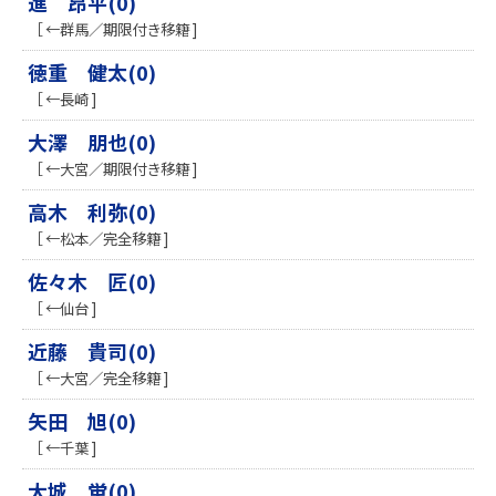
進 昂平(0)
［ ←群馬／期限付き移籍 ]
徳重 健太(0)
［ ←長崎 ]
大澤 朋也(0)
［ ←大宮／期限付き移籍 ]
高木 利弥(0)
［ ←松本／完全移籍 ]
佐々木 匠(0)
［ ←仙台 ]
近藤 貴司(0)
［ ←大宮／完全移籍 ]
矢田 旭(0)
［ ←千葉 ]
大城 蛍(0)