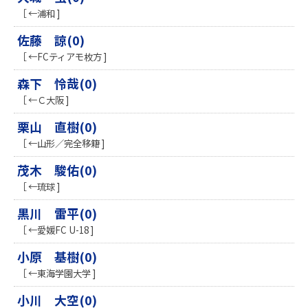
［ ←浦和 ]
佐藤 諒(0)
［ ←FCティアモ枚方 ]
森下 怜哉(0)
［ ←Ｃ大阪 ]
栗山 直樹(0)
［ ←山形／完全移籍 ]
茂木 駿佑(0)
［ ←琉球 ]
黒川 雷平(0)
［ ←愛媛FC U-18 ]
小原 基樹(0)
［ ←東海学園大学 ]
小川 大空(0)