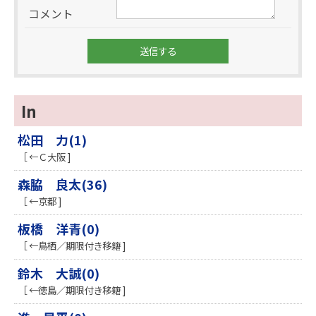
コメント
In
松田 力(1)
［ ←Ｃ大阪 ]
森脇 良太(36)
［ ←京都 ]
板橋 洋青(0)
［ ←鳥栖／期限付き移籍 ]
鈴木 大誠(0)
［ ←徳島／期限付き移籍 ]