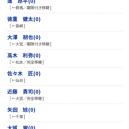
進 昂平(0)
［ ←群馬／期限付き移籍 ]
徳重 健太(0)
［ ←長崎 ]
大澤 朋也(0)
［ ←大宮／期限付き移籍 ]
高木 利弥(0)
［ ←松本／完全移籍 ]
佐々木 匠(0)
［ ←仙台 ]
近藤 貴司(0)
［ ←大宮／完全移籍 ]
矢田 旭(0)
［ ←千葉 ]
大城 蛍(0)