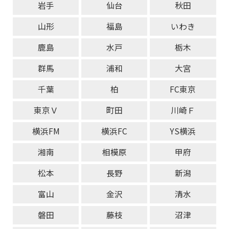
岩手
仙台
秋田
山形
福島
いわき
鹿島
水戸
栃木
群馬
浦和
大宮
千葉
柏
FC東京
東京Ｖ
町田
川崎Ｆ
横浜FM
横浜FC
YS横浜
湘南
相模原
甲府
松本
長野
新潟
富山
金沢
清水
磐田
藤枝
沼津