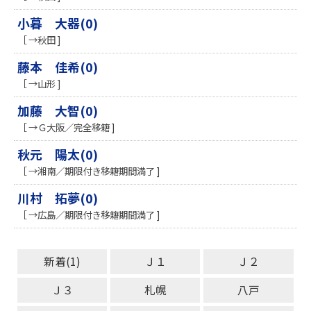
小暮 大器(0)
［ →秋田 ]
藤本 佳希(0)
［ →山形 ]
加藤 大智(0)
［ →Ｇ大阪／完全移籍 ]
秋元 陽太(0)
［ →湘南／期限付き移籍期間満了 ]
川村 拓夢(0)
［ →広島／期限付き移籍期間満了 ]
新着(1)
Ｊ１
Ｊ２
Ｊ３
札幌
八戸