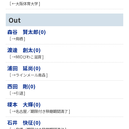
［ ←大阪体育大学 ]
Out
森谷 賢太郎(0)
［ →鳥栖 ]
渡邊 創太(0)
［ →MIOびわこ滋賀 ]
浦田 延尚(0)
［ →ラインメール青森 ]
西田 剛(0)
［ →引退 ]
榎本 大輝(0)
［ →名古屋／期限付き移籍期間満了 ]
石井 快征(0)