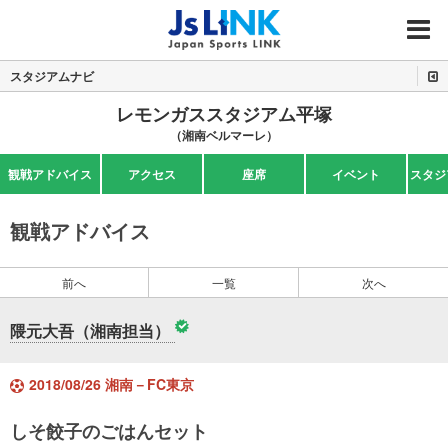
MENU
スタジアムナビ
レモンガススタジアム平塚
（湘南ベルマーレ）
観戦アドバイス
アクセス
座席
イベント
スタジ
観戦アドバイス
前へ
一覧
次へ
隈元大吾（湘南担当）
2018/08/26 湘南－FC東京
しそ餃子のごはんセット