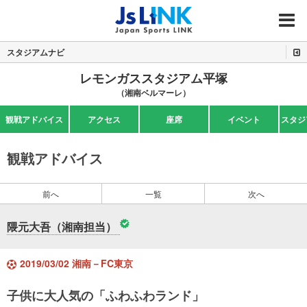
MENU
スタジアムナビ
レモンガススタジアム平塚
（湘南ベルマーレ）
観戦アドバイス
アクセス
座席
イベント
スタジ
観戦アドバイス
前へ
一覧
次へ
隈元大吾（湘南担当）
2019/03/02 湘南－FC東京
子供に大人気の「ふわふわランド」