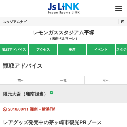
MENU
スタジアムナビ
レモンガススタジアム平塚
（湘南ベルマーレ）
観戦アドバイス
アクセス
座席
イベント
スタジ
観戦アドバイス
前へ
一覧
次へ
隈元大吾（湘南担当）
2018/08/11 湘南－横浜FM
レアグッズ発売中の茅ヶ崎市観光PRブース