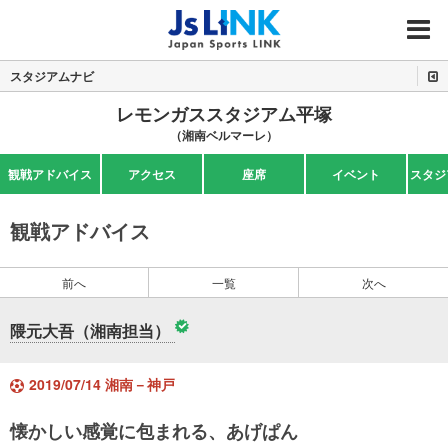
MENU
スタジアムナビ
レモンガススタジアム平塚
（湘南ベルマーレ）
観戦アドバイス
アクセス
座席
イベント
スタジ
観戦アドバイス
前へ
一覧
次へ
隈元大吾（湘南担当）
2019/07/14 湘南－神戸
懐かしい感覚に包まれる、あげぱん