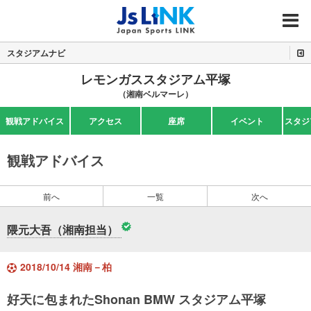
MENU
スタジアムナビ
レモンガススタジアム平塚
（湘南ベルマーレ）
観戦アドバイス
アクセス
座席
イベント
スタジ
観戦アドバイス
前へ
一覧
次へ
隈元大吾（湘南担当）
2018/10/14 湘南－柏
好天に包まれたShonan BMW スタジアム平塚