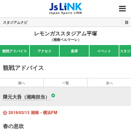
MENU
スタジアムナビ
レモンガススタジアム平塚
（湘南ベルマーレ）
観戦アドバイス
アクセス
座席
イベント
スタジ
観戦アドバイス
前へ
一覧
次へ
隈元大吾（湘南担当）
2019/03/13 湘南－横浜FM
春の息吹