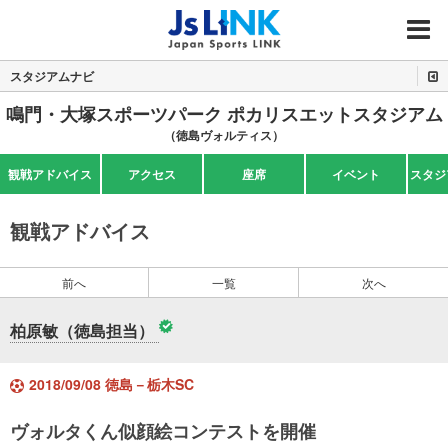
MENU
スタジアムナビ
鳴門・大塚スポーツパーク ポカリスエットスタジアム
（徳島ヴォルティス）
観戦アドバイス
アクセス
座席
イベント
スタジ
観戦アドバイス
前へ
一覧
次へ
柏原敏（徳島担当）
2018/09/08 徳島－栃木SC
ヴォルタくん似顔絵コンテストを開催