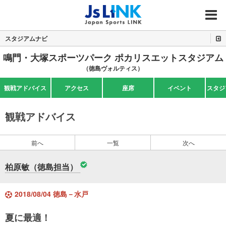
MENU
スタジアムナビ
鳴門・大塚スポーツパーク ポカリスエットスタジアム
（徳島ヴォルティス）
観戦アドバイス
アクセス
座席
イベント
スタジ
観戦アドバイス
前へ
一覧
次へ
柏原敏（徳島担当）
2018/08/04 徳島－水戸
夏に最適！