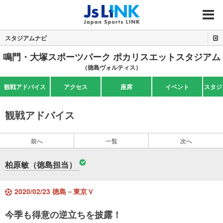
MENU
スタジアムナビ
鳴門・大塚スポーツパーク ポカリスエットスタジアム
（徳島ヴォルティス）
観戦アドバイス
アクセス
座席
イベント
スタジ
観戦アドバイス
前へ
一覧
次へ
柏原敏（徳島担当）
2020/02/23 徳島－東京Ｖ
今季も得意の逆立ちを披露！