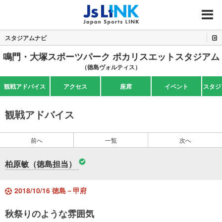
MENU
スタジアムナビ
鳴門・大塚スポーツパーク ポカリスエットスタジアム
（徳島ヴォルティス）
観戦アドバイス
アクセス
座席
イベント
スタジ
観戦アドバイス
前へ
一覧
次へ
柏原敏（徳島担当）
2018/10/16 徳島－甲府
秋祭りのような雰囲気