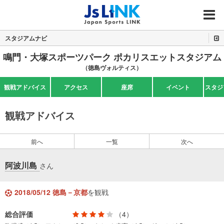
MENU
スタジアムナビ
鳴門・大塚スポーツパーク ポカリスエットスタジアム
（徳島ヴォルティス）
観戦アドバイス
アクセス
座席
イベント
スタジ
観戦アドバイス
前へ
一覧
次へ
阿波川島
さん
2018/05/12 徳島－京都
を観戦
総合評価
（4）