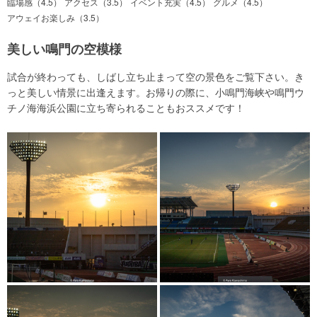
臨場感（4.5）
アクセス（3.5）
イベント充実（4.5）
グルメ（4.5）
アウェイお楽しみ（3.5）
美しい鳴門の空模様
試合が終わっても、しばし立ち止まって空の景色をご覧下さい。き
っと美しい情景に出逢えます。お帰りの際に、小鳴門海峡や鳴門ウ
チノ海海浜公園に立ち寄られることもおススメです！