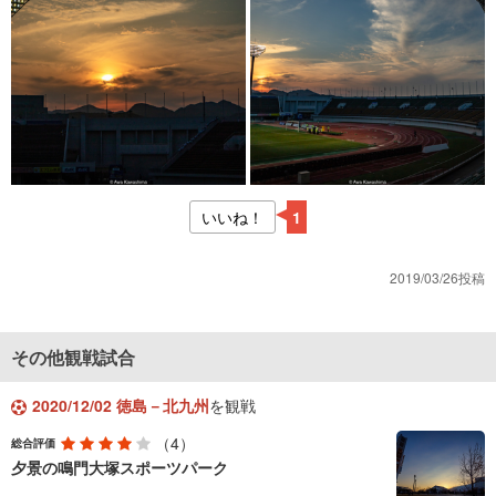
いいね！
1
2019/03/26投稿
その他観戦試合
2020/12/02 徳島－北九州
を観戦
（4）
総合評価
夕景の鳴門大塚スポーツパーク