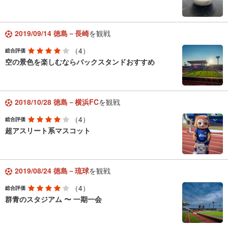
2019/09/14 徳島－長崎
を観戦
（4）
総合評価
空の景色を楽しむならバックスタンドおすすめ
2018/10/28 徳島－横浜FC
を観戦
（4）
総合評価
超アスリート系マスコット
2019/08/24 徳島－琉球
を観戦
（4）
総合評価
群青のスタジアム 〜 一期一会