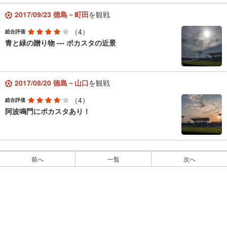
2017/09/23 徳島－町田
を観戦
（4）
総合評価
青と緑の贈り物 --- ポカスタの近景
2017/08/20 徳島－山口
を観戦
（4）
総合評価
阿波鳴門にポカスタあり！
前へ
一覧
次へ