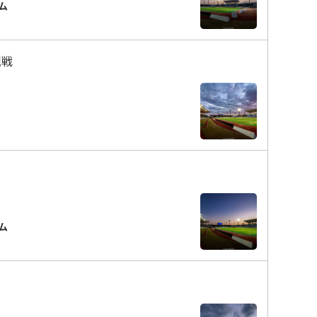
ム
観戦
ム