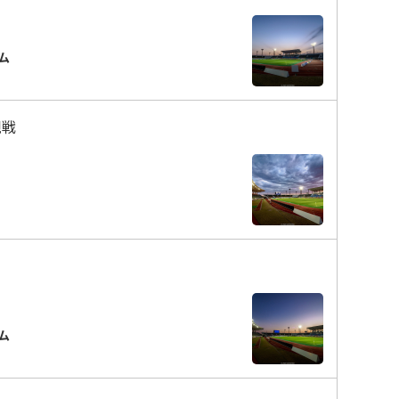
ム
観戦
ム