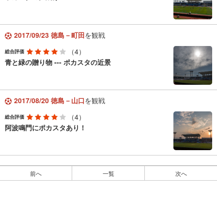
2017/09/23 徳島－町田
を観戦
（4）
総合評価
青と緑の贈り物 --- ポカスタの近景
2017/08/20 徳島－山口
を観戦
（4）
総合評価
阿波鳴門にポカスタあり！
前へ
一覧
次へ