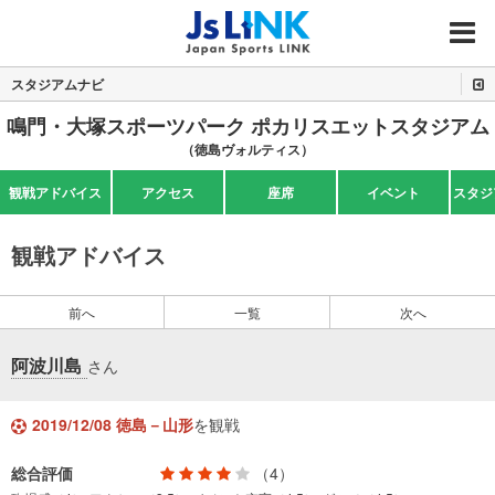
MENU
スタジアムナビ
鳴門・大塚スポーツパーク ポカリスエットスタジアム
（徳島ヴォルティス）
観戦アドバイス
アクセス
座席
イベント
スタジ
観戦アドバイス
前へ
一覧
次へ
阿波川島
さん
2019/12/08 徳島－山形
を観戦
総合評価
（4）