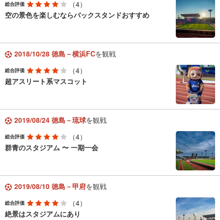
（4）
総合評価
空の景色を楽しむならバックスタンドおすすめ
2018/10/28 徳島－横浜FC
を観戦
（4）
総合評価
超アスリート系マスコット
2019/08/24 徳島－琉球
を観戦
（4）
総合評価
群青のスタジアム 〜 一期一会
2019/08/10 徳島－甲府
を観戦
（4）
総合評価
絶景はスタジアムにあり