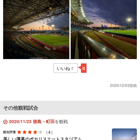
いいね！
0
2020/12/03投稿
その他観戦試合
2020/11/25 徳島－町田
を観戦
（4）
総合評価
美しい薄暮のポカリスエットスタジアム