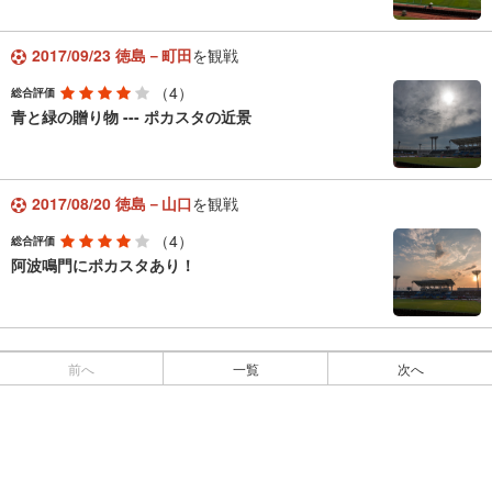
2017/09/23 徳島－町田
を観戦
（4）
総合評価
青と緑の贈り物 --- ポカスタの近景
2017/08/20 徳島－山口
を観戦
（4）
総合評価
阿波鳴門にポカスタあり！
前へ
一覧
次へ