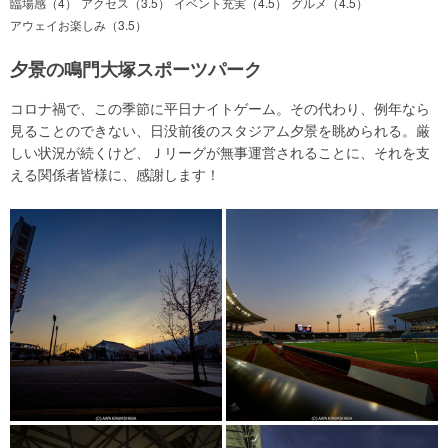
臨場感（4）
アクセス（3.5）
イベント充実（4.5）
グルメ（4.5）
アウェイお楽しみ（3.5）
夕景の鳴門大塚スポーツパーク
コロナ禍で、この季節に平日ナイトゲーム。その代わり、例年なら
見ることのできない、日没前後のスタジアム夕景を眺められる。厳
しい状況が続くけど、Ｊリーグが無事運営されることに、それを支
える関係者皆様に、感謝します！