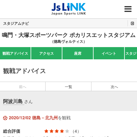
MENU
スタジアムナビ
鳴門・大塚スポーツパーク ポカリスエットスタジアム
（徳島ヴォルティス）
観戦アドバイス
アクセス
座席
イベント
スタジ
観戦アドバイス
前へ
一覧
次へ
阿波川島
さん
2020/12/02 徳島－北九州
を観戦
総合評価
（4）