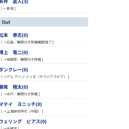
新井 直人(3)
［ ←新潟 ]
Out
松本 泰志(0)
［ →広島／期限付き移籍期間満了 ]
澤上 竜二(0)
［ →相模原／期限付き移籍 ]
ダンクレー(0)
［ →アル アハリ ジッダ（サウジアラビア） ]
藤尾 翔太(0)
［ →水戸／期限付き移籍 ]
マテイ ヨニッチ(0)
［ →上海緑地申花（中国） ]
ウェリング ピアス(0)
［ →未確定 ]