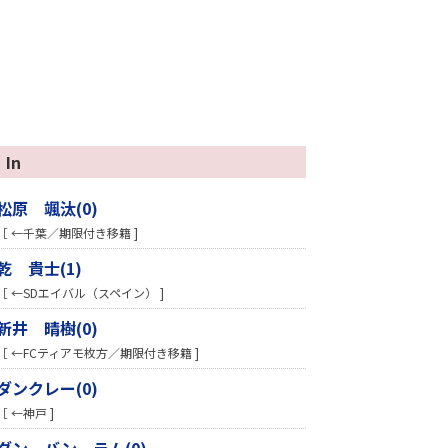
In
松原 颯汰(0)
［ ←千葉／期限付き移籍 ]
乾 貴士(1)
［ ←SDエイバル（スペイン） ]
新井 晴樹(0)
［ ←FCティアモ枚方／期限付き移籍 ]
ダンクレー(0)
［ ←神戸 ]
ダン バン ラム(0)