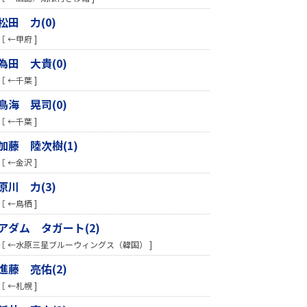
松田 力(0)
［ ←甲府 ]
為田 大貴(0)
［ ←千葉 ]
鳥海 晃司(0)
［ ←千葉 ]
加藤 陸次樹(1)
［ ←金沢 ]
原川 力(3)
［ ←鳥栖 ]
アダム タガート(2)
［ ←水原三星ブルーウィングス（韓国） ]
進藤 亮佑(2)
［ ←札幌 ]