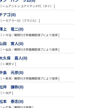
［ ←ムアントン ユナイテッドFC（タイ） ]
チアゴ(0)
［ ←セアラーSC（ブラジル） ]
澤上 竜二(0)
［ ←今治／期限付き移籍期間満了により復帰 ]
山田 寛人(0)
［ ←仙台／期限付き移籍期間満了により復帰 ]
大久保 嘉人(0)
［ ←東京Ｖ ]
中島 元彦(0)
［ ←新潟／期限付き移籍期間満了により復帰 ]
松井 謙弥(0)
［ ←水戸 ]
松本 泰志(0)
［ ←広島／期限付き移籍 ]