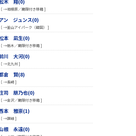
舩木 翔(0)
［ →相模原／期限付き移籍 ]
アン ジュンス(0)
［ →釜山アイパーク（韓国） ]
松本 凪生(0)
［ →栃木／期限付き移籍 ]
前川 大河(0)
［ →北九州 ]
都倉 賢(8)
［ →長崎 ]
庄司 朋乃也(0)
［ →金沢／期限付き移籍 ]
西本 雅崇(1)
［ →讃岐 ]
山根 永遠(0)