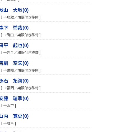
秋山 大地(0)
［ →鳥取／期限付き移籍 ]
森下 怜哉(0)
［ →町田／期限付き移籍 ]
田平 起也(0)
［ →岩手／期限付き移籍 ]
吉馴 空矢(0)
［ →讃岐／期限付き移籍 ]
永石 拓海(0)
［ →福岡／期限付き移籍 ]
安藤 瑞季(0)
［ →水戸 ]
山内 寛史(0)
［ →岐阜 ]