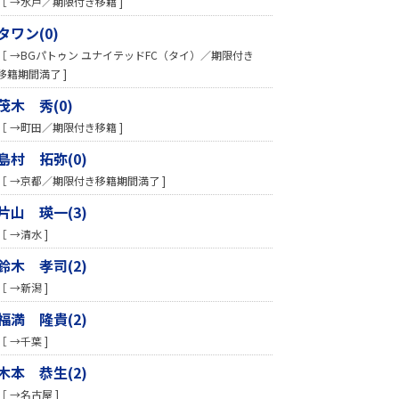
［ →水戸／期限付き移籍 ]
タワン(0)
［ →BGパトゥン ユナイテッドFC（タイ）／期限付き
移籍期間満了 ]
茂木 秀(0)
［ →町田／期限付き移籍 ]
島村 拓弥(0)
［ →京都／期限付き移籍期間満了 ]
片山 瑛一(3)
［ →清水 ]
鈴木 孝司(2)
［ →新潟 ]
福満 隆貴(2)
［ →千葉 ]
木本 恭生(2)
［ →名古屋 ]