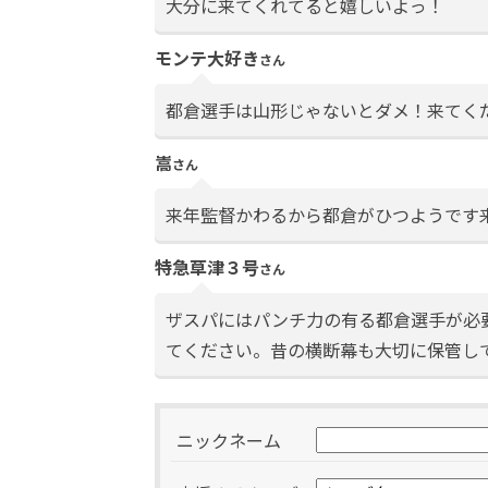
大分に来てくれてると嬉しいよっ！
モンテ大好き
さん
都倉選手は山形じゃないとダメ！来てく
嵩
さん
来年監督かわるから都倉がひつようです来
特急草津３号
さん
ザスパにはパンチ力の有る都倉選手が必
てください。昔の横断幕も大切に保管し
ニックネーム