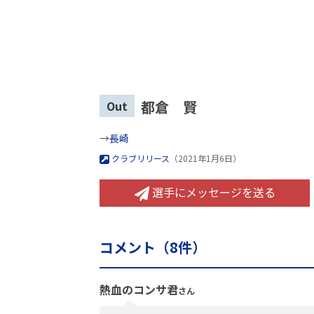
都倉 賢
Out
→
長崎
クラブリリース
（2021年1月6日）
選手にメッセージを送る
コメント（
8
件）
熱血のコンサ君
さん