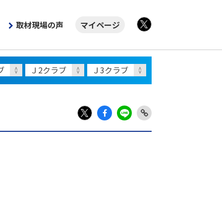
取材現場の声
マイページ
X
Fac
LIN
Link
X
ebo
E
Copy
ok