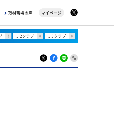
取材現場の声
マイページ
X
Fac
LIN
Link
X
ebo
E
Copy
ok