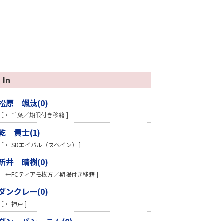
In
松原 颯汰(0)
［ ←千葉／期限付き移籍 ]
乾 貴士(1)
［ ←SDエイバル（スペイン） ]
新井 晴樹(0)
［ ←FCティアモ枚方／期限付き移籍 ]
ダンクレー(0)
［ ←神戸 ]
ダン バン ラム(0)