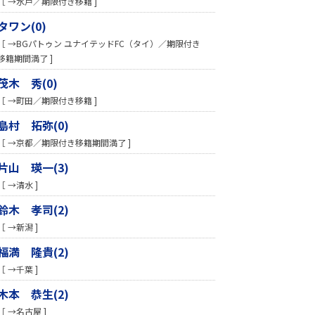
［ →水戸／期限付き移籍 ]
タワン(0)
［ →BGパトゥン ユナイテッドFC（タイ）／期限付き
移籍期間満了 ]
茂木 秀(0)
［ →町田／期限付き移籍 ]
島村 拓弥(0)
［ →京都／期限付き移籍期間満了 ]
片山 瑛一(3)
［ →清水 ]
鈴木 孝司(2)
［ →新潟 ]
福満 隆貴(2)
［ →千葉 ]
木本 恭生(2)
［ →名古屋 ]