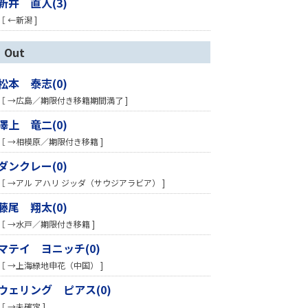
新井 直人(3)
［ ←新潟 ]
Out
松本 泰志(0)
［ →広島／期限付き移籍期間満了 ]
澤上 竜二(0)
［ →相模原／期限付き移籍 ]
ダンクレー(0)
［ →アル アハリ ジッダ（サウジアラビア） ]
藤尾 翔太(0)
［ →水戸／期限付き移籍 ]
マテイ ヨニッチ(0)
［ →上海緑地申花（中国） ]
ウェリング ピアス(0)
［ →未確定 ]