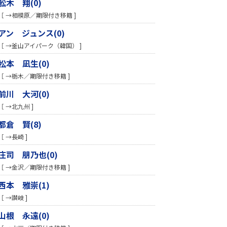
舩木 翔(0)
［ →相模原／期限付き移籍 ]
アン ジュンス(0)
［ →釜山アイパーク（韓国） ]
松本 凪生(0)
［ →栃木／期限付き移籍 ]
前川 大河(0)
［ →北九州 ]
都倉 賢(8)
［ →長崎 ]
庄司 朋乃也(0)
［ →金沢／期限付き移籍 ]
西本 雅崇(1)
［ →讃岐 ]
山根 永遠(0)