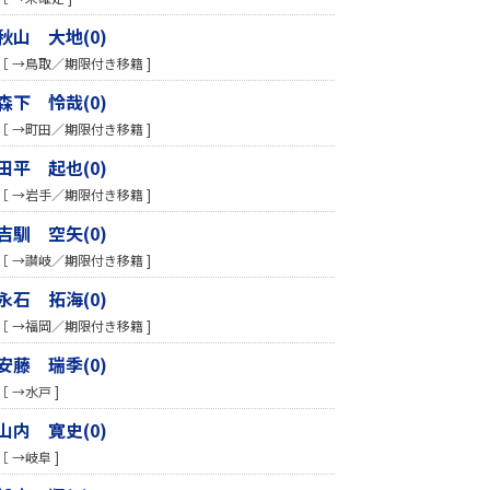
秋山 大地(0)
［ →鳥取／期限付き移籍 ]
森下 怜哉(0)
［ →町田／期限付き移籍 ]
田平 起也(0)
［ →岩手／期限付き移籍 ]
吉馴 空矢(0)
［ →讃岐／期限付き移籍 ]
永石 拓海(0)
［ →福岡／期限付き移籍 ]
安藤 瑞季(0)
［ →水戸 ]
山内 寛史(0)
［ →岐阜 ]