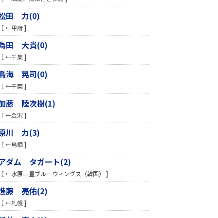
松田 力(0)
［ ←甲府 ]
為田 大貴(0)
［ ←千葉 ]
鳥海 晃司(0)
［ ←千葉 ]
加藤 陸次樹(1)
［ ←金沢 ]
原川 力(3)
［ ←鳥栖 ]
アダム タガート(2)
［ ←水原三星ブルーウィングス（韓国） ]
進藤 亮佑(2)
［ ←札幌 ]