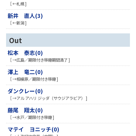
［ ←札幌 ]
新井 直人(3)
［ ←新潟 ]
Out
松本 泰志(0)
［ →広島／期限付き移籍期間満了 ]
澤上 竜二(0)
［ →相模原／期限付き移籍 ]
ダンクレー(0)
［ →アル アハリ ジッダ（サウジアラビア） ]
藤尾 翔太(0)
［ →水戸／期限付き移籍 ]
マテイ ヨニッチ(0)