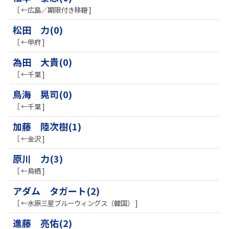
［ ←広島／期限付き移籍 ]
松田 力(0)
［ ←甲府 ]
為田 大貴(0)
［ ←千葉 ]
鳥海 晃司(0)
［ ←千葉 ]
加藤 陸次樹(1)
［ ←金沢 ]
原川 力(3)
［ ←鳥栖 ]
アダム タガート(2)
［ ←水原三星ブルーウィングス（韓国） ]
進藤 亮佑(2)