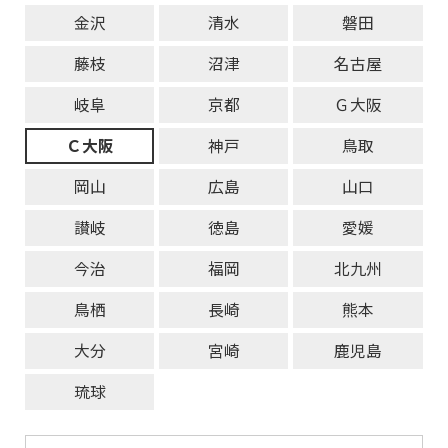
金沢
清水
磐田
藤枝
沼津
名古屋
岐阜
京都
Ｇ大阪
Ｃ大阪
神戸
鳥取
岡山
広島
山口
讃岐
徳島
愛媛
今治
福岡
北九州
鳥栖
長崎
熊本
大分
宮崎
鹿児島
琉球