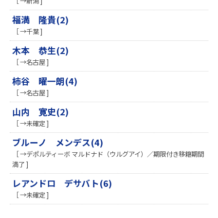
［ →新潟 ]
福満 隆貴(2)
［ →千葉 ]
木本 恭生(2)
［ →名古屋 ]
柿谷 曜一朗(4)
［ →名古屋 ]
山内 寛史(2)
［ →未確定 ]
ブルーノ メンデス(4)
［ →デポルティーボ マルドナド（ウルグアイ）／期限付き移籍期間
満了 ]
レアンドロ デサバト(6)
［ →未確定 ]