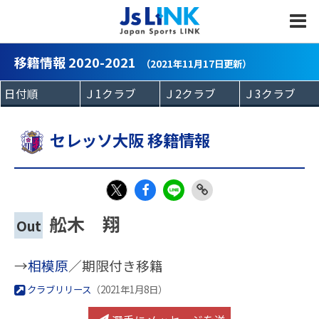
MENU
移籍情報 2020-2021
（2021年11月17日更新）
セレッソ大阪 移籍情報
Fac
LIN
Link
X
舩木 翔
Out
eb
E
Copy
oo
→
相模原
／期限付き移籍
k
クラブリリース
（2021年1月8日）