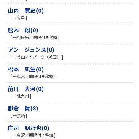
山内 寛史(0)
［ →岐阜 ]
舩木 翔(0)
［ →相模原／期限付き移籍 ]
アン ジュンス(0)
［ →釜山アイパーク（韓国） ]
松本 凪生(0)
［ →栃木／期限付き移籍 ]
前川 大河(0)
［ →北九州 ]
都倉 賢(8)
［ →長崎 ]
庄司 朋乃也(0)
［ →金沢／期限付き移籍 ]