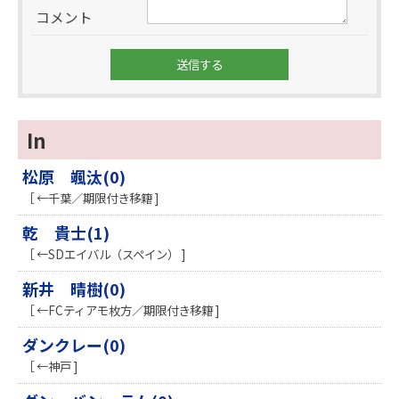
コメント
In
松原 颯汰(0)
［ ←千葉／期限付き移籍 ]
乾 貴士(1)
［ ←SDエイバル（スペイン） ]
新井 晴樹(0)
［ ←FCティアモ枚方／期限付き移籍 ]
ダンクレー(0)
［ ←神戸 ]