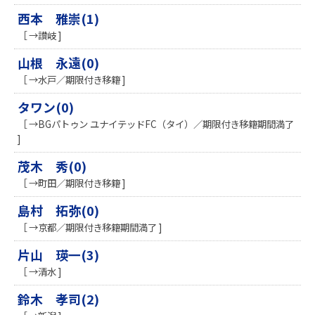
西本 雅崇(1)
［ →讃岐 ]
山根 永遠(0)
［ →水戸／期限付き移籍 ]
タワン(0)
［ →BGパトゥン ユナイテッドFC（タイ）／期限付き移籍期間満了
]
茂木 秀(0)
［ →町田／期限付き移籍 ]
島村 拓弥(0)
［ →京都／期限付き移籍期間満了 ]
片山 瑛一(3)
［ →清水 ]
鈴木 孝司(2)