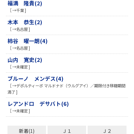
福満 隆貴(2)
［ →千葉 ]
木本 恭生(2)
［ →名古屋 ]
柿谷 曜一朗(4)
［ →名古屋 ]
山内 寛史(2)
［ →未確定 ]
ブルーノ メンデス(4)
［ →デポルティーボ マルドナド（ウルグアイ）／期限付き移籍期間
満了 ]
レアンドロ デサバト(6)
［ →未確定 ]
新着(1)
Ｊ１
Ｊ２