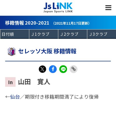
MENU
移籍情報 2020-2021
（2021年11月17日更新）
セレッソ大阪 移籍情報
Fac
LIN
Link
X
山田 寛人
In
eb
E
Copy
oo
←
仙台
／期限付き移籍期間満了により復帰
k