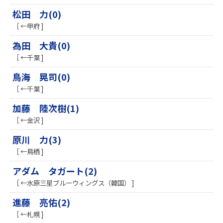
松田 力(0)
［ ←甲府 ]
為田 大貴(0)
［ ←千葉 ]
鳥海 晃司(0)
［ ←千葉 ]
加藤 陸次樹(1)
［ ←金沢 ]
原川 力(3)
［ ←鳥栖 ]
アダム タガート(2)
［ ←水原三星ブルーウィングス（韓国） ]
進藤 亮佑(2)
［ ←札幌 ]