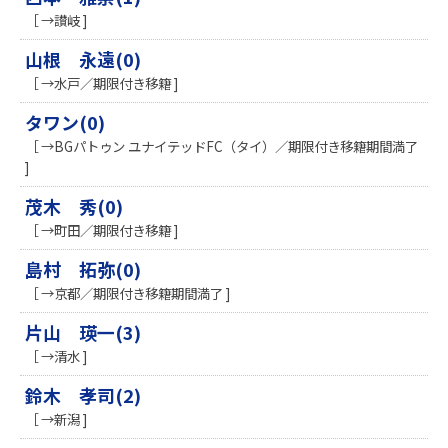
［ →讃岐 ]
山根 永遠(0)
［ →水戸／期限付き移籍 ]
タワン(0)
［ →BGパトゥン ユナイテッドFC（タイ）／期限付き移籍期間満了
]
茂木 秀(0)
［ →町田／期限付き移籍 ]
島村 拓弥(0)
［ →京都／期限付き移籍期間満了 ]
片山 瑛一(3)
［ →清水 ]
鈴木 孝司(2)
［ →新潟 ]