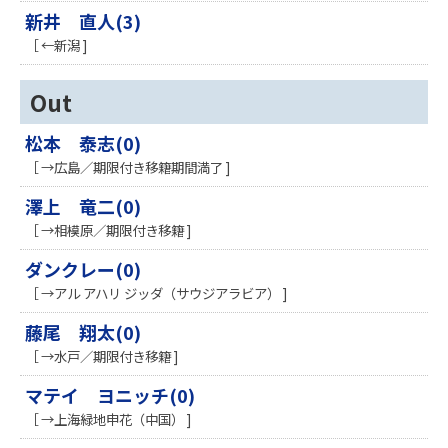
新井 直人(3)
［ ←新潟 ]
Out
松本 泰志(0)
［ →広島／期限付き移籍期間満了 ]
澤上 竜二(0)
［ →相模原／期限付き移籍 ]
ダンクレー(0)
［ →アル アハリ ジッダ（サウジアラビア） ]
藤尾 翔太(0)
［ →水戸／期限付き移籍 ]
マテイ ヨニッチ(0)
［ →上海緑地申花（中国） ]