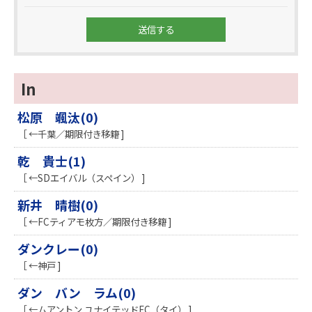
In
松原 颯汰(0)
［ ←千葉／期限付き移籍 ]
乾 貴士(1)
［ ←SDエイバル（スペイン） ]
新井 晴樹(0)
［ ←FCティアモ枚方／期限付き移籍 ]
ダンクレー(0)
［ ←神戸 ]
ダン バン ラム(0)
［ ←ムアントン ユナイテッドFC（タイ） ]