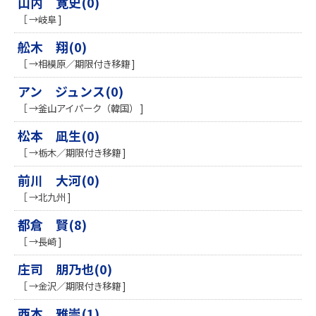
山内 寛史(0)
［ →岐阜 ]
舩木 翔(0)
［ →相模原／期限付き移籍 ]
アン ジュンス(0)
［ →釜山アイパーク（韓国） ]
松本 凪生(0)
［ →栃木／期限付き移籍 ]
前川 大河(0)
［ →北九州 ]
都倉 賢(8)
［ →長崎 ]
庄司 朋乃也(0)
［ →金沢／期限付き移籍 ]
西本 雅崇(1)