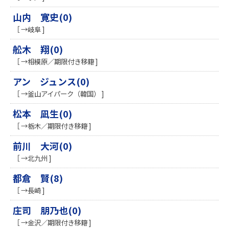
山内 寛史(0)
［ →岐阜 ]
舩木 翔(0)
［ →相模原／期限付き移籍 ]
アン ジュンス(0)
［ →釜山アイパーク（韓国） ]
松本 凪生(0)
［ →栃木／期限付き移籍 ]
前川 大河(0)
［ →北九州 ]
都倉 賢(8)
［ →長崎 ]
庄司 朋乃也(0)
［ →金沢／期限付き移籍 ]