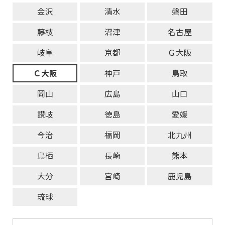
金沢
清水
磐田
藤枝
沼津
名古屋
岐阜
京都
Ｇ大阪
Ｃ大阪
神戸
鳥取
岡山
広島
山口
讃岐
徳島
愛媛
今治
福岡
北九州
鳥栖
長崎
熊本
大分
宮崎
鹿児島
琉球