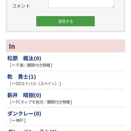
コメント
In
松原 颯汰(0)
［ ←千葉／期限付き移籍 ]
乾 貴士(1)
［ ←SDエイバル（スペイン） ]
新井 晴樹(0)
［ ←FCティアモ枚方／期限付き移籍 ]
ダンクレー(0)
［ ←神戸 ]