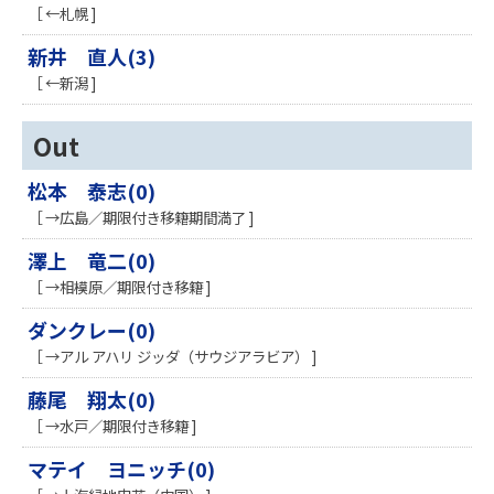
［ ←札幌 ]
新井 直人(3)
［ ←新潟 ]
Out
松本 泰志(0)
［ →広島／期限付き移籍期間満了 ]
澤上 竜二(0)
［ →相模原／期限付き移籍 ]
ダンクレー(0)
［ →アル アハリ ジッダ（サウジアラビア） ]
藤尾 翔太(0)
［ →水戸／期限付き移籍 ]
マテイ ヨニッチ(0)