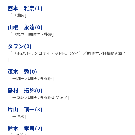
西本 雅崇(1)
［ →讃岐 ]
山根 永遠(0)
［ →水戸／期限付き移籍 ]
タワン(0)
［ →BGパトゥン ユナイテッドFC（タイ）／期限付き移籍期間満了
]
茂木 秀(0)
［ →町田／期限付き移籍 ]
島村 拓弥(0)
［ →京都／期限付き移籍期間満了 ]
片山 瑛一(3)
［ →清水 ]
鈴木 孝司(2)