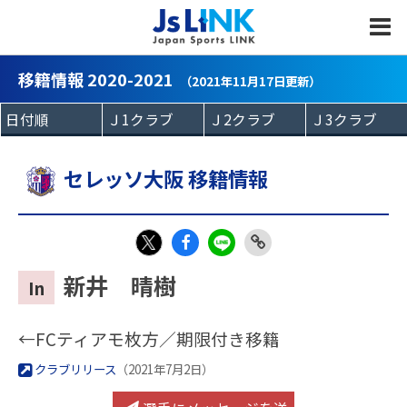
MENU
移籍情報 2020-2021
（2021年11月17日更新）
セレッソ大阪 移籍情報
Fac
LIN
Link
X
新井 晴樹
In
eb
E
Copy
oo
←FCティアモ枚方／期限付き移籍
k
クラブリリース
（2021年7月2日）