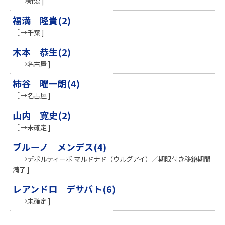
［ →新潟 ]
福満 隆貴(2)
［ →千葉 ]
木本 恭生(2)
［ →名古屋 ]
柿谷 曜一朗(4)
［ →名古屋 ]
山内 寛史(2)
［ →未確定 ]
ブルーノ メンデス(4)
［ →デポルティーボ マルドナド（ウルグアイ）／期限付き移籍期間
満了 ]
レアンドロ デサバト(6)
［ →未確定 ]