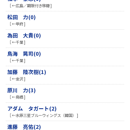
［ ←広島／期限付き移籍 ]
松田 力(0)
［ ←甲府 ]
為田 大貴(0)
［ ←千葉 ]
鳥海 晃司(0)
［ ←千葉 ]
加藤 陸次樹(1)
［ ←金沢 ]
原川 力(3)
［ ←鳥栖 ]
アダム タガート(2)
［ ←水原三星ブルーウィングス（韓国） ]
進藤 亮佑(2)