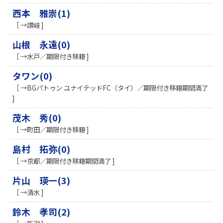
西本 雅崇(1)
［ →讃岐 ]
山根 永遠(0)
［ →水戸／期限付き移籍 ]
タワン(0)
［ →BGパトゥン ユナイテッドFC（タイ）／期限付き移籍期間満了
]
茂木 秀(0)
［ →町田／期限付き移籍 ]
島村 拓弥(0)
［ →京都／期限付き移籍期間満了 ]
片山 瑛一(3)
［ →清水 ]
鈴木 孝司(2)