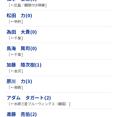
［ ←広島／期限付き移籍 ]
松田 力(0)
［ ←甲府 ]
為田 大貴(0)
［ ←千葉 ]
鳥海 晃司(0)
［ ←千葉 ]
加藤 陸次樹(1)
［ ←金沢 ]
原川 力(3)
［ ←鳥栖 ]
アダム タガート(2)
［ ←水原三星ブルーウィングス（韓国） ]
進藤 亮佑(2)