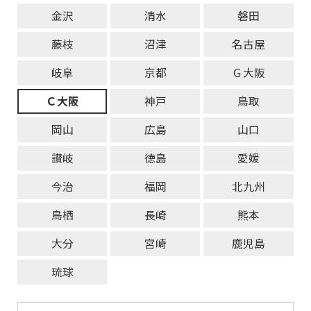
金沢
清水
磐田
藤枝
沼津
名古屋
岐阜
京都
Ｇ大阪
Ｃ大阪
神戸
鳥取
岡山
広島
山口
讃岐
徳島
愛媛
今治
福岡
北九州
鳥栖
長崎
熊本
大分
宮崎
鹿児島
琉球