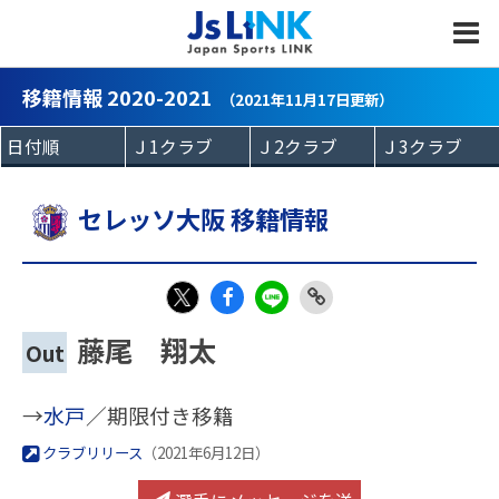
MENU
移籍情報 2020-2021
（2021年11月17日更新）
セレッソ大阪 移籍情報
Fac
LIN
Link
X
藤尾 翔太
Out
eb
E
Copy
oo
→
水戸
／期限付き移籍
k
クラブリリース
（2021年6月12日）