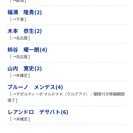
［ →新潟 ]
福満 隆貴(2)
［ →千葉 ]
木本 恭生(2)
［ →名古屋 ]
柿谷 曜一朗(4)
［ →名古屋 ]
山内 寛史(2)
［ →未確定 ]
ブルーノ メンデス(4)
［ →デポルティーボ マルドナド（ウルグアイ）／期限付き移籍期間
満了 ]
レアンドロ デサバト(6)
［ →未確定 ]