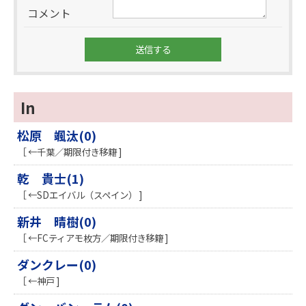
コメント
In
松原 颯汰(0)
［ ←千葉／期限付き移籍 ]
乾 貴士(1)
［ ←SDエイバル（スペイン） ]
新井 晴樹(0)
［ ←FCティアモ枚方／期限付き移籍 ]
ダンクレー(0)
［ ←神戸 ]