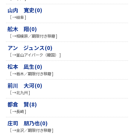
山内 寛史(0)
［ →岐阜 ]
舩木 翔(0)
［ →相模原／期限付き移籍 ]
アン ジュンス(0)
［ →釜山アイパーク（韓国） ]
松本 凪生(0)
［ →栃木／期限付き移籍 ]
前川 大河(0)
［ →北九州 ]
都倉 賢(8)
［ →長崎 ]
庄司 朋乃也(0)
［ →金沢／期限付き移籍 ]