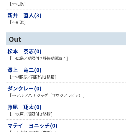
［ ←札幌 ]
新井 直人(3)
［ ←新潟 ]
Out
松本 泰志(0)
［ →広島／期限付き移籍期間満了 ]
澤上 竜二(0)
［ →相模原／期限付き移籍 ]
ダンクレー(0)
［ →アル アハリ ジッダ（サウジアラビア） ]
藤尾 翔太(0)
［ →水戸／期限付き移籍 ]
マテイ ヨニッチ(0)