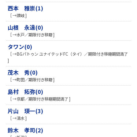
西本 雅崇(1)
［ →讃岐 ]
山根 永遠(0)
［ →水戸／期限付き移籍 ]
タワン(0)
［ →BGパトゥン ユナイテッドFC（タイ）／期限付き移籍期間満了
]
茂木 秀(0)
［ →町田／期限付き移籍 ]
島村 拓弥(0)
［ →京都／期限付き移籍期間満了 ]
片山 瑛一(3)
［ →清水 ]
鈴木 孝司(2)