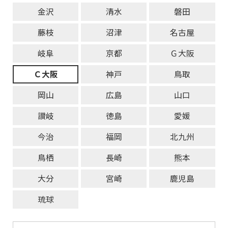
金沢
清水
磐田
藤枝
沼津
名古屋
岐阜
京都
Ｇ大阪
Ｃ大阪
神戸
鳥取
岡山
広島
山口
讃岐
徳島
愛媛
今治
福岡
北九州
鳥栖
長崎
熊本
大分
宮崎
鹿児島
琉球