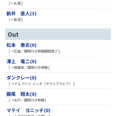
［ ←札幌 ]
新井 直人(3)
［ ←新潟 ]
Out
松本 泰志(0)
［ →広島／期限付き移籍期間満了 ]
澤上 竜二(0)
［ →相模原／期限付き移籍 ]
ダンクレー(0)
［ →アル アハリ ジッダ（サウジアラビア） ]
藤尾 翔太(0)
［ →水戸／期限付き移籍 ]
マテイ ヨニッチ(0)