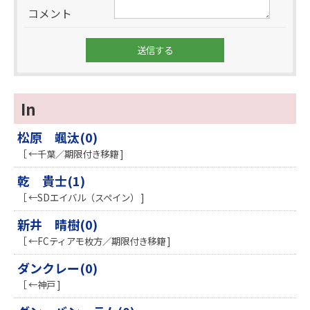
コメント
In
松原 颯汰(0)
［ ←千葉／期限付き移籍 ]
乾 貴士(1)
［ ←SDエイバル（スペイン） ]
新井 晴樹(0)
［ ←FCティアモ枚方／期限付き移籍 ]
ダンクレー(0)
［ ←神戸 ]