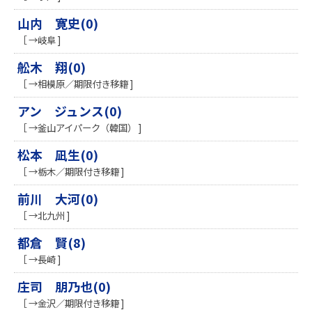
山内 寛史(0)
［ →岐阜 ]
舩木 翔(0)
［ →相模原／期限付き移籍 ]
アン ジュンス(0)
［ →釜山アイパーク（韓国） ]
松本 凪生(0)
［ →栃木／期限付き移籍 ]
前川 大河(0)
［ →北九州 ]
都倉 賢(8)
［ →長崎 ]
庄司 朋乃也(0)
［ →金沢／期限付き移籍 ]