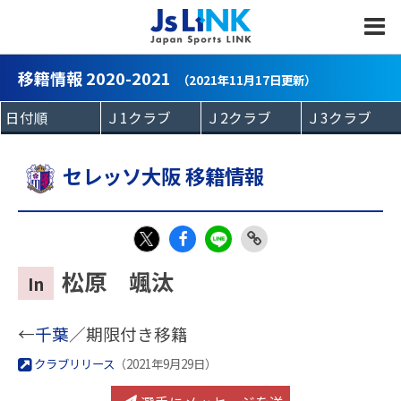
MENU
移籍情報 2020-2021
（2021年11月17日更新）
セレッソ大阪 移籍情報
Fac
LIN
Link
X
松原 颯汰
In
eb
E
Copy
oo
←
千葉
／期限付き移籍
k
クラブリリース
（2021年9月29日）