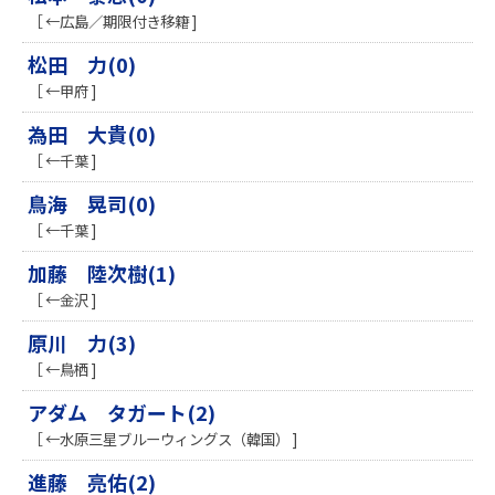
［ ←広島／期限付き移籍 ]
松田 力(0)
［ ←甲府 ]
為田 大貴(0)
［ ←千葉 ]
鳥海 晃司(0)
［ ←千葉 ]
加藤 陸次樹(1)
［ ←金沢 ]
原川 力(3)
［ ←鳥栖 ]
アダム タガート(2)
［ ←水原三星ブルーウィングス（韓国） ]
進藤 亮佑(2)