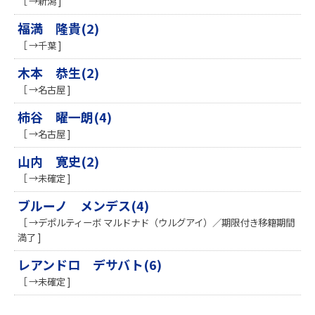
［ →新潟 ]
福満 隆貴(2)
［ →千葉 ]
木本 恭生(2)
［ →名古屋 ]
柿谷 曜一朗(4)
［ →名古屋 ]
山内 寛史(2)
［ →未確定 ]
ブルーノ メンデス(4)
［ →デポルティーボ マルドナド（ウルグアイ）／期限付き移籍期間
満了 ]
レアンドロ デサバト(6)
［ →未確定 ]