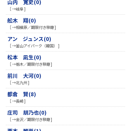
山内 寛史(0)
［ →岐阜 ]
舩木 翔(0)
［ →相模原／期限付き移籍 ]
アン ジュンス(0)
［ →釜山アイパーク（韓国） ]
松本 凪生(0)
［ →栃木／期限付き移籍 ]
前川 大河(0)
［ →北九州 ]
都倉 賢(8)
［ →長崎 ]
庄司 朋乃也(0)
［ →金沢／期限付き移籍 ]
西本 雅崇(1)