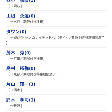
［ →讃岐 ]
山根 永遠(0)
［ →水戸／期限付き移籍 ]
タワン(0)
［ →BGパトゥン ユナイテッドFC（タイ）／期限付き移籍期間満了
]
茂木 秀(0)
［ →町田／期限付き移籍 ]
島村 拓弥(0)
［ →京都／期限付き移籍期間満了 ]
片山 瑛一(3)
［ →清水 ]
鈴木 孝司(2)
［ →新潟 ]