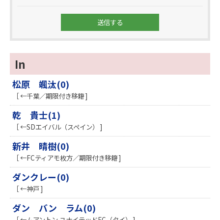
In
松原 颯汰(0)
［ ←千葉／期限付き移籍 ]
乾 貴士(1)
［ ←SDエイバル（スペイン） ]
新井 晴樹(0)
［ ←FCティアモ枚方／期限付き移籍 ]
ダンクレー(0)
［ ←神戸 ]
ダン バン ラム(0)
［ ←ムアントン ユナイテッドFC（タイ） ]