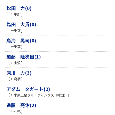
松田 力(0)
［ ←甲府 ]
為田 大貴(0)
［ ←千葉 ]
鳥海 晃司(0)
［ ←千葉 ]
加藤 陸次樹(1)
［ ←金沢 ]
原川 力(3)
［ ←鳥栖 ]
アダム タガート(2)
［ ←水原三星ブルーウィングス（韓国） ]
進藤 亮佑(2)
［ ←札幌 ]