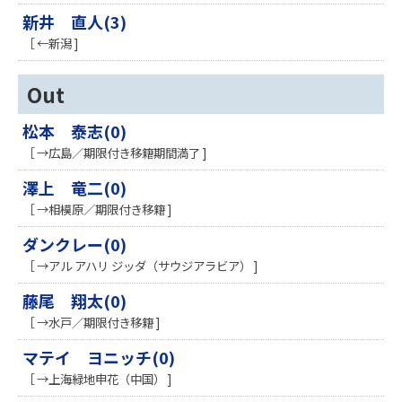
新井 直人(3)
［ ←新潟 ]
Out
松本 泰志(0)
［ →広島／期限付き移籍期間満了 ]
澤上 竜二(0)
［ →相模原／期限付き移籍 ]
ダンクレー(0)
［ →アル アハリ ジッダ（サウジアラビア） ]
藤尾 翔太(0)
［ →水戸／期限付き移籍 ]
マテイ ヨニッチ(0)
［ →上海緑地申花（中国） ]