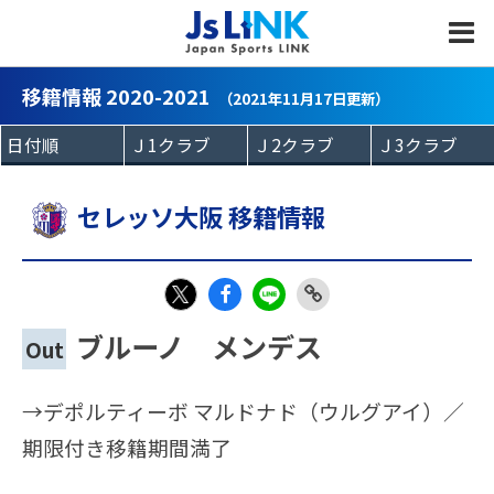
MENU
移籍情報 2020-2021
（2021年11月17日更新）
セレッソ大阪 移籍情報
Fac
LIN
Link
X
ブルーノ メンデス
Out
eb
E
Copy
oo
→デポルティーボ マルドナド（ウルグアイ）／
k
期限付き移籍期間満了