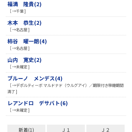
福満 隆貴(2)
［ →千葉 ]
木本 恭生(2)
［ →名古屋 ]
柿谷 曜一朗(4)
［ →名古屋 ]
山内 寛史(2)
［ →未確定 ]
ブルーノ メンデス(4)
［ →デポルティーボ マルドナド（ウルグアイ）／期限付き移籍期間
満了 ]
レアンドロ デサバト(6)
［ →未確定 ]
新着(1)
Ｊ１
Ｊ２