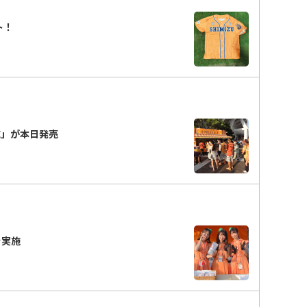
ト！
LE」が本日発売
を実施