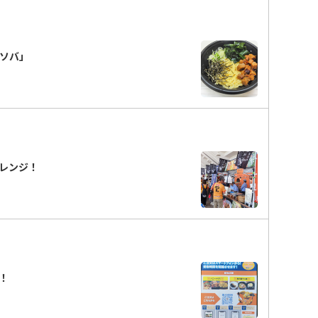
ぜソバ」
レンジ！
！