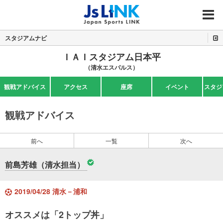
MENU
スタジアムナビ
ＩＡＩスタジアム日本平
（清水エスパルス）
観戦アドバイス
アクセス
座席
イベント
スタジ
観戦アドバイス
前へ
一覧
次へ
前島芳雄（清水担当）
2019/04/28 清水－浦和
オススメは「2トップ丼」