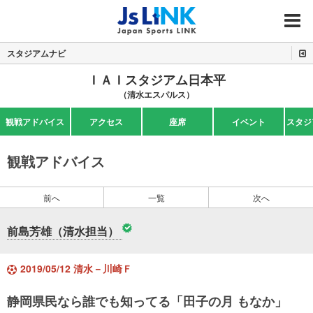
MENU
スタジアムナビ
ＩＡＩスタジアム日本平
（清水エスパルス）
観戦アドバイス
アクセス
座席
イベント
スタジ
観戦アドバイス
前へ
一覧
次へ
前島芳雄（清水担当）
2019/05/12 清水－川崎Ｆ
静岡県民なら誰でも知ってる「田子の月 もなか」