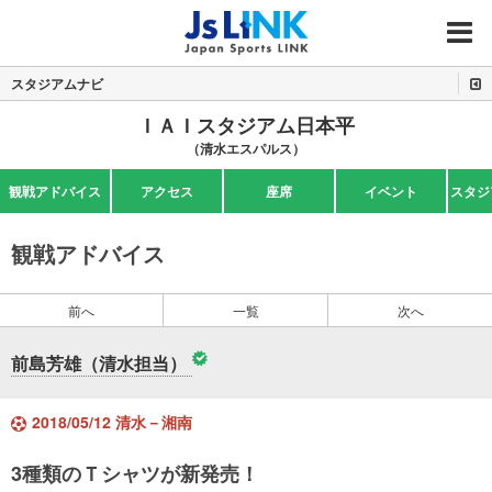
MENU
スタジアムナビ
ＩＡＩスタジアム日本平
（清水エスパルス）
観戦アドバイス
アクセス
座席
イベント
スタジ
観戦アドバイス
前へ
一覧
次へ
前島芳雄（清水担当）
2018/05/12 清水－湘南
3種類のＴシャツが新発売！