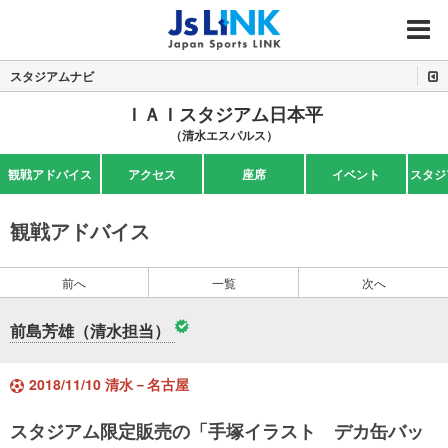
MENU
スタジアムナビ
ＩＡＩスタジアム日本平
（清水エスパルス）
観戦アドバイス
アクセス
座席
イベント
スタジ
観戦アドバイス
前へ
一覧
次へ
前島芳雄（清水担当）
2018/11/10 清水－名古屋
スタジアム限定販売の「手塚イラスト デカ缶バッ