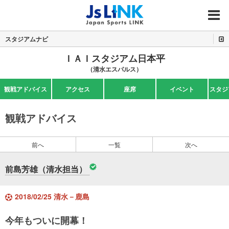
MENU
スタジアムナビ
ＩＡＩスタジアム日本平
（清水エスパルス）
観戦アドバイス
アクセス
座席
イベント
スタジ
観戦アドバイス
前へ
一覧
次へ
前島芳雄（清水担当）
2018/02/25 清水－鹿島
今年もついに開幕！