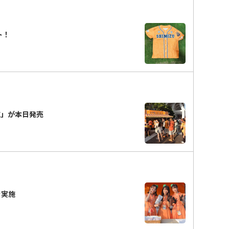
ト！
LE」が本日発売
を実施