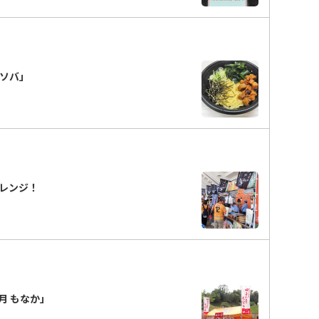
ぜソバ」
レンジ！
月 もなか」