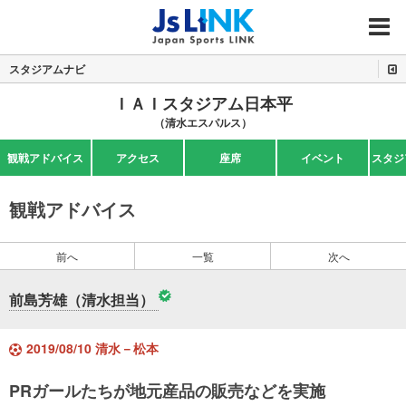
MENU
スタジアムナビ
ＩＡＩスタジアム日本平
（清水エスパルス）
観戦アドバイス
アクセス
座席
イベント
スタジ
観戦アドバイス
前へ
一覧
次へ
前島芳雄（清水担当）
2019/08/10 清水－松本
PRガールたちが地元産品の販売などを実施