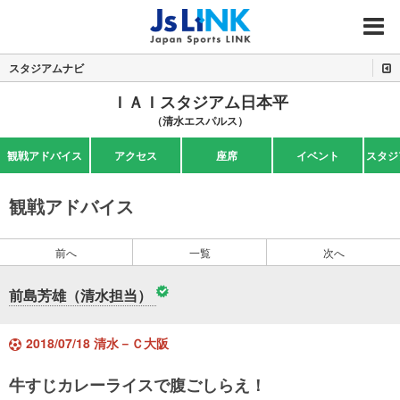
MENU
スタジアムナビ
ＩＡＩスタジアム日本平
（清水エスパルス）
観戦アドバイス
アクセス
座席
イベント
スタジ
観戦アドバイス
前へ
一覧
次へ
前島芳雄（清水担当）
2018/07/18 清水－Ｃ大阪
牛すじカレーライスで腹ごしらえ！