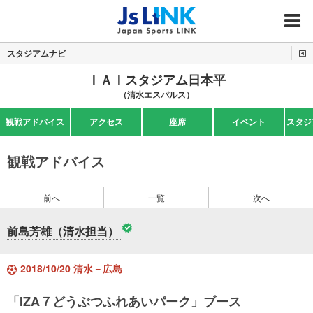
MENU
スタジアムナビ
ＩＡＩスタジアム日本平
（清水エスパルス）
観戦アドバイス
アクセス
座席
イベント
スタジ
観戦アドバイス
前へ
一覧
次へ
前島芳雄（清水担当）
2018/10/20 清水－広島
「IZA７どうぶつふれあいパーク」ブース