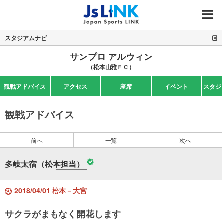
MENU
スタジアムナビ
サンプロ アルウィン
（松本山雅ＦＣ）
観戦アドバイス
アクセス
座席
イベント
スタジ
観戦アドバイス
前へ
一覧
次へ
多岐太宿（松本担当）
2018/04/01 松本－大宮
サクラがまもなく開花します