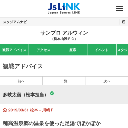
MENU
スタジアムナビ
サンプロ アルウィン
（松本山雅ＦＣ）
観戦アドバイス
アクセス
座席
イベント
スタジ
観戦アドバイス
前へ
一覧
次へ
多岐太宿（松本担当）
2019/03/31 松本－川崎Ｆ
穂高温泉郷の温泉を使った足湯でぽかぽか