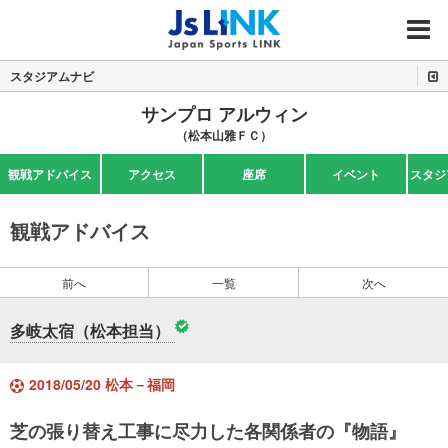
MENU
スタジアムナビ
サンプロ アルウィン
（松本山雅ＦＣ）
観戦アドバイス
アクセス
座席
イベント
スタジ
観戦アドバイス
前へ
一覧
次へ
多岐太宿（松本担当）
2018/05/20 松本－福岡
芝の張り替え工事に尽力した各関係者の『物語』