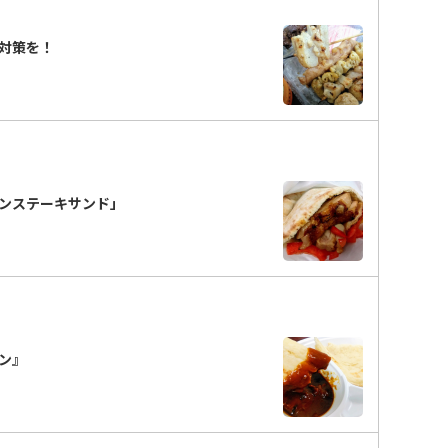
で対策を！
ンステーキサンド」
ン』