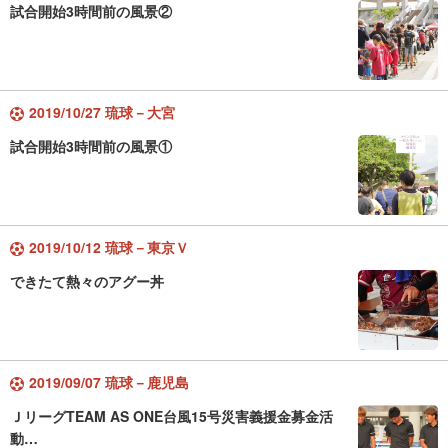
試合開始3時間前の風景②
2019/10/27 琉球－大宮
試合開始3時間前の風景①
2019/10/12 琉球－東京Ｖ
できたて熱々のアグー丼
2019/09/07 琉球－鹿児島
ＪリーグTEAM AS ONE台風15号災害義援金募金活
動…