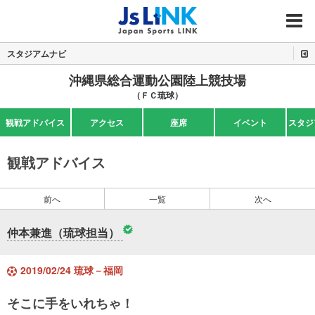
MENU
スタジアムナビ
沖縄県総合運動公園陸上競技場
（ＦＣ琉球）
観戦アドバイス
アクセス
座席
イベント
スタジ
観戦アドバイス
前へ
一覧
次へ
仲本兼進（琉球担当）
2019/02/24 琉球－福岡
そこに手をいれちゃ！